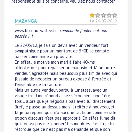
responsable du site concerné, veuillez
nous contacter
.
MAZANGA
Le
26-03-2012
www.bureau-vallee.fr
:
commande finalement non
passée ! !
Le 22/03/12, je fais un devis avec un vendeur fort
sympathique pour un montant de 540E, je compte
passer commande au plus vite.
En effet, je motive mon mari à faire 40kms
aller/retour pour repasser au magasin et là un autre
vendeur, agréable mais beaucoup plus timide avec qui
j'essaie de négocier un bureau exposé à l'entrée et
l'ensemble de la facture.
Mais un autre vendeur, barbu à lunettes, avec un
visage froid me répond assez sèchement une 1ère
fois... alors que je négociais pas avec lui directement.
Bref, je passe au dessus mais il réitère à nouveau, et
là je lui répond qu'il n'a aucune tactique commerciale
et son discours n'est pas approprié. En effet, il me dit
qu'il ne va pas me "donner" les meubles ! et là je lui
rétorque que ce n'est pas ma demande et que son