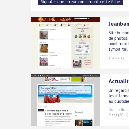
Jeanbam
Site humor
de photos,
nombreux l
sympa, tel
Site perso
Actualit
Un regard h
les inform
au quotidie
Nom officiel
9 ans (2011)