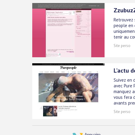
ZzubuzZ
Retrouvez 
people en e
uniquement
tenir au co
Site perso
L'actu d
Suivez en d
avec Pure P
manquez au
vous fera d
avants prem
Site perso