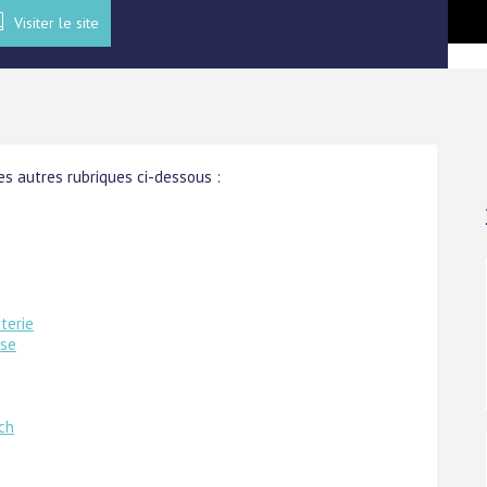
Visiter le site
s autres rubriques ci-dessous :
terie
ise
ech