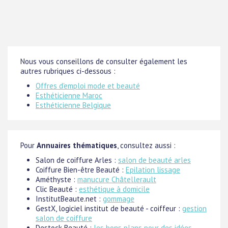
Nous vous conseillons de consulter également les
autres rubriques ci-dessous :
Offres d'emploi mode et beauté
Esthéticienne Maroc
Esthéticienne Belgique
Pour
Annuaires thématiques
, consultez aussi :
Salon de coiffure Arles :
salon de beauté arles
Coiffure Bien-être Beauté :
Epilation lissage
Améthyste :
manucure Châtellerault
Clic Beauté :
esthétique à domicile
InstitutBeaute.net :
gommage
GestX, logiciel institut de beauté - coiffeur :
gestion
salon de coiffure
Destock Beauté :
les bons plans pour des idées