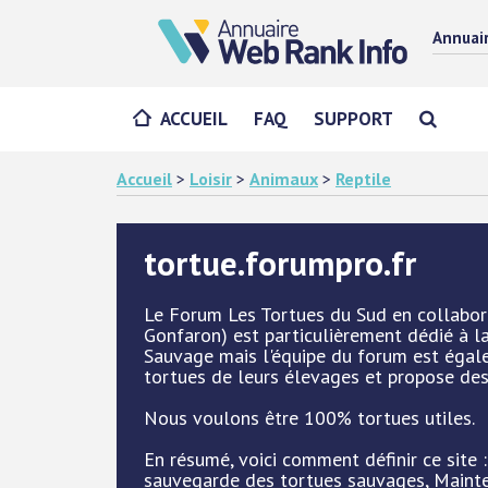
Annuai
ACCUEIL
FAQ
SUPPORT
Accueil
>
Loisir
>
Animaux
>
Reptile
tortue.forumpro.fr
Le Forum Les Tortues du Sud en collabor
Gonfaron) est particulièrement dédié à l
Sauvage mais l'équipe du forum est égale
tortues de leurs élevages et propose des
Nous voulons être 100% tortues utiles.
En résumé, voici comment définir ce site 
sauvegarde des tortues sauvages, Mainte