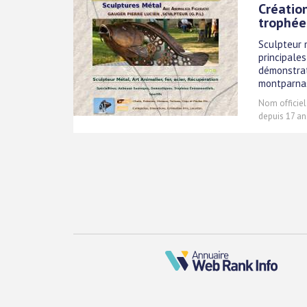
Créatio
trophée
Sculpteur 
principales
démonstrat
montparna
Nom officiel
depuis 17 an