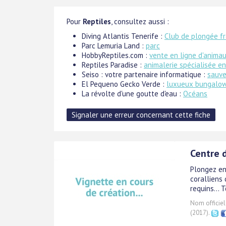
Pour
Reptiles
, consultez aussi :
Diving Atlantis Tenerife :
Club de plongée f
Parc Lemuria Land :
parc
HobbyReptiles.com :
vente en ligne d'animau
Reptiles Paradise :
animalerie spécialisée en
Seiso : votre partenaire informatique :
sauve
El Pequeno Gecko Verde :
luxueux bungalow
La révolte d'une goutte d'eau :
Océans
Centre 
Plongez en 
coralliens 
requins...
Nom officiel
(2017).