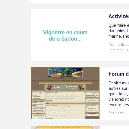
Activité
Que faire 
dauphins, 
marine, sno
Nom officiel
ligne depuis
Forum d
Ce site me
autres sur 
questions, 
viendrez n
encore des 
Site perso