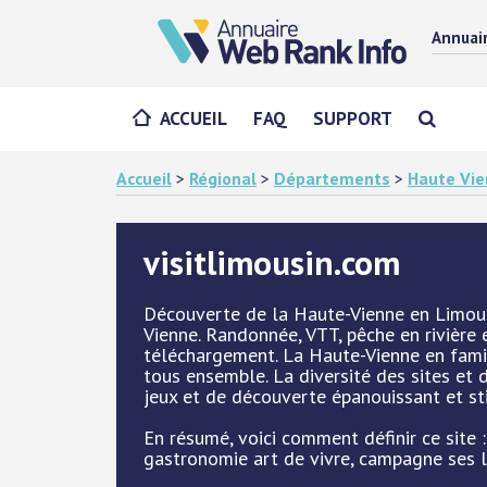
Annuai
ACCUEIL
FAQ
SUPPORT
Accueil
>
Régional
>
Départements
>
Haute Vie
visitlimousin.com
Découverte de la Haute-Vienne en Limousi
Vienne. Randonnée, VTT, pêche en rivière e
téléchargement. La Haute-Vienne en famil
tous ensemble. La diversité des sites et
jeux et de découverte épanouissant et st
En résumé, voici comment définir ce site 
gastronomie art de vivre, campagne ses la