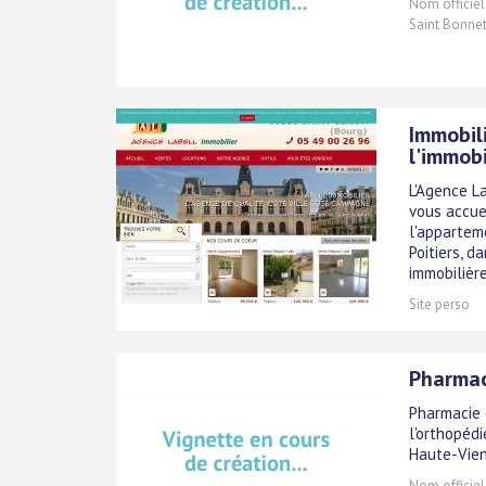
Nom officiel
Saint Bonnet
Immobili
l'immobi
L'Agence L
vous accuei
l'apparteme
Poitiers, 
immobilière 
Site perso
Pharmac
Pharmacie 
l'orthopéd
Haute-Vien
Nom officiel