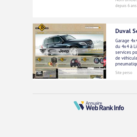
depuis 6 ans
Duval S
Garage 4x4
du 4x4 à L
services p
de véhicul
pneumatiqu
Site perso