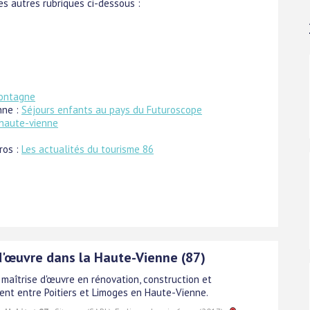
s autres rubriques ci-dessous :
montagne
nne :
Séjours enfants au pays du Futuroscope
haute-vienne
ros :
Les actualités du tourisme 86
d'œuvre dans la Haute-Vienne (87)
 maîtrise d'œuvre en rénovation, construction et
t entre Poitiers et Limoges en Haute-Vienne.