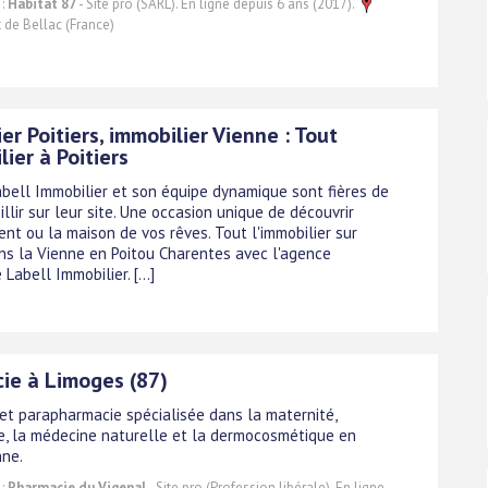
 :
Habitat 87
- Site pro (SARL). En ligne depuis 6 ans (2017).
 de Bellac (France)
er Poitiers, immobilier Vienne : Tout
lier à Poitiers
abell Immobilier et son équipe dynamique sont fières de
llir sur leur site. Une occasion unique de découvrir
nt ou la maison de vos rêves. Tout l'immobilier sur
dans la Vienne en Poitou Charentes avec l'agence
Labell Immobilier. [...]
ie à Limoges (87)
et parapharmacie spécialisée dans la maternité,
ie, la médecine naturelle et la dermocosmétique en
ne.
 :
Pharmacie du Vigenal
- Site pro (Profession libérale). En ligne