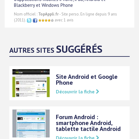
Blackberry et Windows Phone
Nom officiel :
TopAppli.fr
- Site perso. En ligne depuis 9 ans
(2011).
avec 1 avis
SUGGÉRÉS
AUTRES SITES
Site Android et Google
Phone
Découvrir la fiche
Forum Android :
smartphone Android,
tablette tactile Android
Découvrir la fiche