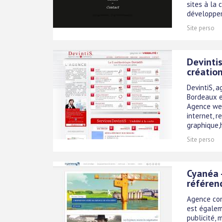
sites à la
développem
Site perso
Devinti
créatio
DevintiS, 
Bordeaux e
Agence web
internet, r
graphique,
Site perso
Cyanéa 
référen
Agence con
est égaleme
publicité, 