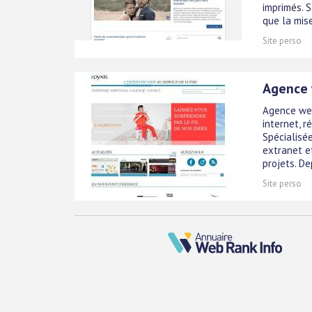
imprimés. 
que la mise
Site perso
Agence 
Agence web
internet, 
Spécialisée
extranet e
projets. De
Site perso