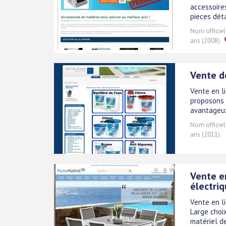
accessoires
pieces déta
Nom officiel
ans (2008).
Vente d
Vente en li
proposons d
avantageu
Nom officiel
ans (2011).
Vente en
électri
Vente en l
Large choi
matériel de