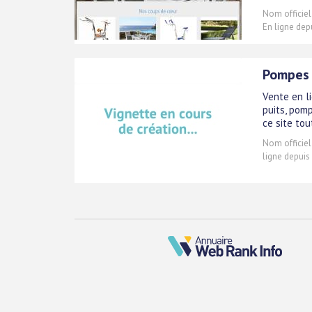
Nom officiel
En ligne dep
Pompes 
Vente en l
puits, pom
ce site to
Nom officiel
ligne depuis