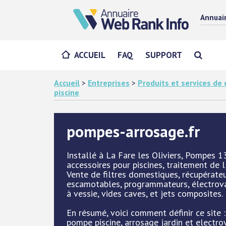
Annuai
ACCUEIL
FAQ
SUPPORT
Accueil
>
Entreprises
>
Produits et services d
piscine
pompes-arrosage.fr
Installé à La Fare les Oliviers, Pompes 1
accessoires pour piscines, traitement de l
Vente de filtres domestiques, récupérateur
escamotables, programmateurs, électrov
à vessie, vides caves, et jets composites.
En résumé, voici comment définir ce site :
pompe piscine, arrosage jardin et electro