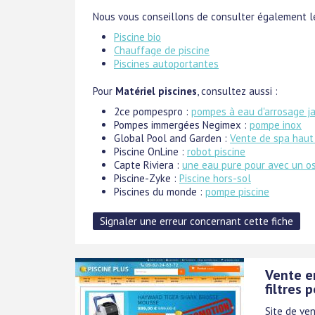
Nous vous conseillons de consulter également le
Piscine bio
Chauffage de piscine
Piscines autoportantes
Pour
Matériel piscines
, consultez aussi :
2ce pompespro :
pompes à eau d'arrosage jar
Pompes immergées Negimex :
pompe inox
Global Pool and Garden :
Vente de spa hau
Piscine OnLine :
robot piscine
Capte Riviera :
une eau pure pour avec un o
Piscine-Zyke :
Piscine hors-sol
Piscines du monde :
pompe piscine
Vente en
filtres
Site de ven