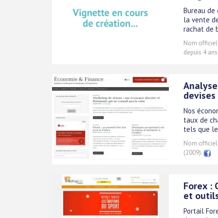
Bureau de 
la vente de
rachat de b
Nom officiel
depuis 4 ans
Analyses
devises 
Nos économ
taux de cha
tels que le
Nom officiel
(2009).
Forex : 
et outil
Portail Fo