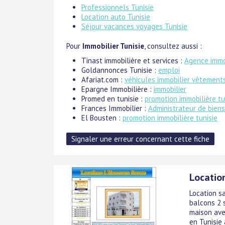
Professionnels Tunisie
Location auto Tunisie
Séjour vacances voyages Tunisie
Pour
Immobilier Tunisie
, consultez aussi :
Tinast immobilière et services :
Agence immob
Goldannonces Tunisie :
emploi
Afariat.com :
véhicules immobilier vêtements
Epargne Immobilière :
immobilier
Promed en tunisie :
promotion immobilière tu
Frances Immobilier :
Administrateur de biens
El Bousten :
promotion immobilière tunisie
Locatio
Location s
balcons 2 
maison ave
en Tunisie