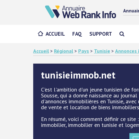
Annuai
ACCUEIL
FAQ
SUPPORT
Accueil
>
Régional
>
Pays
>
Tunisie
>
Annonces i
tunisieimmob.net
C'est l'ambition d'un jeune tunisien de fo
Sousse, qui a donné naissance au journal 
d'annonces immobilières en Tunisie, ave
de vente et location de biens immobilier
En résumé, voici comment définir ce site :
immobilier, immobilier en tunisie et loge