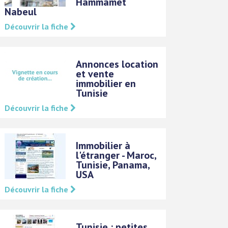
Hammamet
Nabeul
Découvrir la fiche
Annonces location
et vente
immobilier en
Tunisie
Découvrir la fiche
Immobilier à
l'étranger - Maroc,
Tunisie, Panama,
USA
Découvrir la fiche
Tunisie : petites