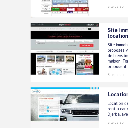
Site perso
Site im
locatio
Site immobi
proposez v
de biens im
maison..Ter
proposent l
Site perso
Location
Location de
rent a car 
Djerba, ave
Site perso