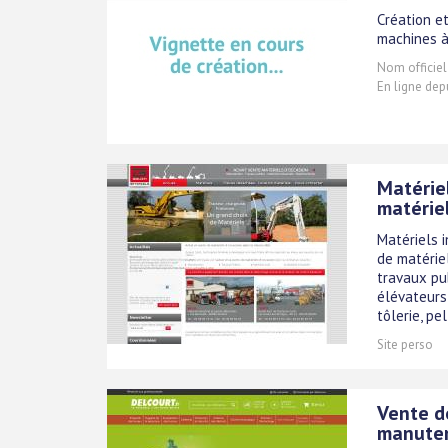
Création e
machines à
Nom officiel
En ligne dep
Matériel
matérie
Matériels i
de matériel
travaux pu
élévateurs,
tôlerie, pell
Site perso
Vente de
manuten