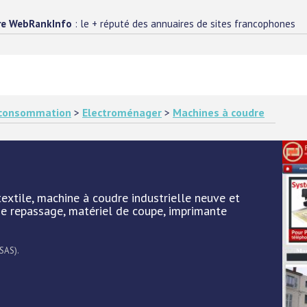
re WebRankInfo
: le + réputé des annuaires de sites francophones
e consommation
>
Electroménager
>
Machines à coudre
textile, machine à coudre industrielle neuve et
de repassage, matériel de coupe, imprimante
 SAS).