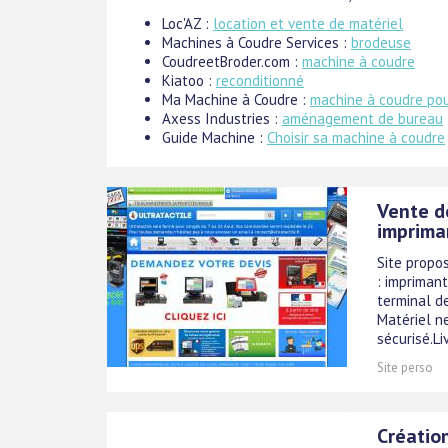
Loc'AZ :
location et vente de matériel
Machines à Coudre Services :
brodeuse
CoudreetBroder.com :
machine à coudre
Kiatoo :
reconditionné
Ma Machine à Coudre :
machine à coudre po
Axess Industries :
aménagement de bureau
Guide Machine :
Choisir sa machine à coudre
Vente de
imprima
Site propo
: imprimant
terminal de
Matériel ne
sécurisé.Liv
Site perso
Créatio