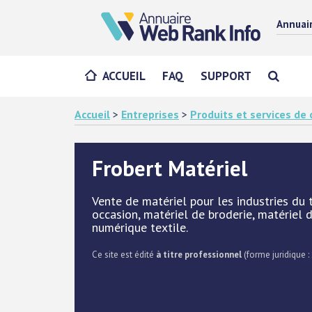
Annuai
ACCUEIL
FAQ
SUPPORT
Accueil
>
Entreprises
>
Produits et services d
Frobert Matériel
Vente de matériel pour les industries du 
occasion, matériel de broderie, matériel 
numérique textile.
Ce site est édité
à titre professionnel
(forme juridique :