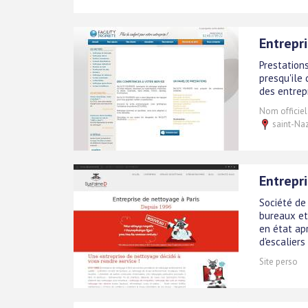
Entrepr
Prestations
presqu'ile 
des entrep
Nom officiel
saint-Naz
Entrepr
Société de
bureaux et
en état ap
d'escaliers
Site perso