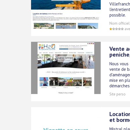
Villefranc
l'entretien
possible.
Nom officiel
ave
Vente a
peniche,
Nous vous o
vente de b
d'aménagem
mise en pl
démarches a
Site perso
Locatio
et borm
Mistral pla