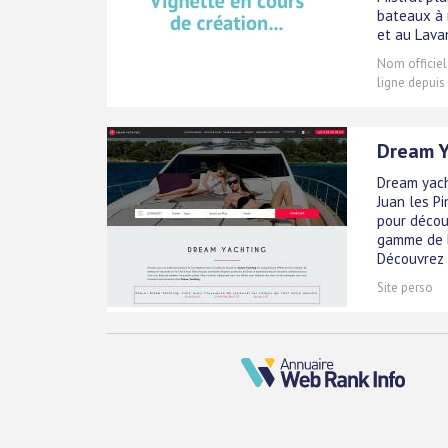
bateaux à 
et au Lava
Nom officiel
ligne depuis
Dream Y
Dream yach
Juan les Pi
pour décou
gamme de b
Découvrez su
Site perso