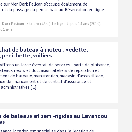
he sur Mer. Dark Pelican s'occupe également de
t, et du passage du permis bateau. Réservation en ligne
 :
Dark Pelican
- Site pro (SARL). En ligne depuis 13 ans (2010).
c 1 avis
chat de bateau à moteur, vedette,
 penichette, voiliers
ffrons un large éventail de services : ports de plaisance,
ateaux neufs et d'occasion, ateliers de réparation et
ent de bateaux, manutention, magasin d'accastillage,
ace de financement et de contrat d'assurance et
dministratives.[...]
n de bateaux et semi-rigides au Lavandou
es
isance location est spécialisé dans la location de