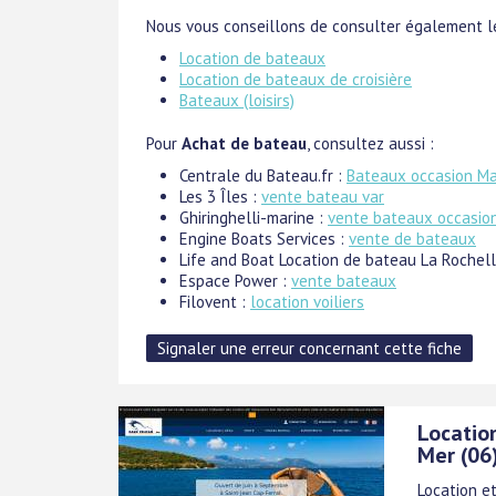
Nous vous conseillons de consulter également le
Location de bateaux
Location de bateaux de croisière
Bateaux (loisirs)
Pour
Achat de bateau
, consultez aussi :
Centrale du Bateau.fr :
Bateaux occasion M
Les 3 Îles :
vente bateau var
Ghiringhelli-marine :
vente bateaux occasio
Engine Boats Services :
vente de bateaux
Life and Boat Location de bateau La Rochel
Espace Power :
vente bateaux
Filovent :
location voiliers
Locatio
Mer (06
Location e