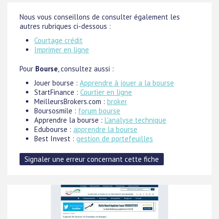
Nous vous conseillons de consulter également les
autres rubriques ci-dessous :
Courtage crédit
Imprimer en ligne
Pour
Bourse
, consultez aussi :
Jouer bourse :
Apprendre à jouer a la bourse
StartFinance :
Courtier en ligne
MeilleursBrokers.com :
broker
Boursosmile :
forum bourse
Apprendre la bourse :
L'analyse technique
Edubourse :
apprendre la bourse
Best Invest :
gestion de portefeuilles