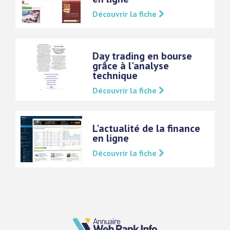
Découvrir la fiche
Day trading en bourse
grâce à l'analyse
technique
Découvrir la fiche
L'actualité de la finance
en ligne
Découvrir la fiche