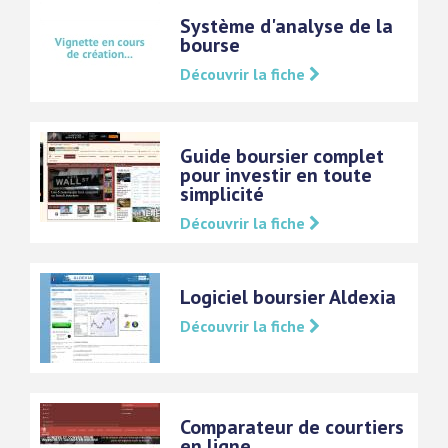
Système d'analyse de la
bourse
Découvrir la fiche
Guide boursier complet
pour investir en toute
simplicité
Découvrir la fiche
Logiciel boursier Aldexia
Découvrir la fiche
Comparateur de courtiers
en ligne