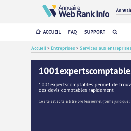
Annuai
ACCUEIL
FAQ
SUPPORT
Accueil
>
Entreprises
>
Services aux entreprise
1001expertscomptables
1001expertscomptables permet de trouver
des devis comptables rapidement
Ce site est édité
à titre professionnel
(forme juridique : 