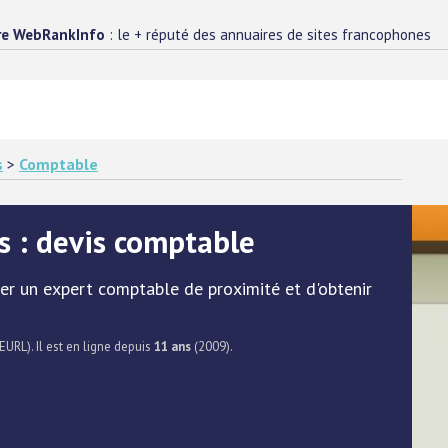
re WebRankInfo
: le + réputé des annuaires de sites francophones
s
>
Comptable
 : devis comptable
 un expert comptable de proximité et d'obtenir
EURL). Il est en ligne depuis
11 ans
(2009).