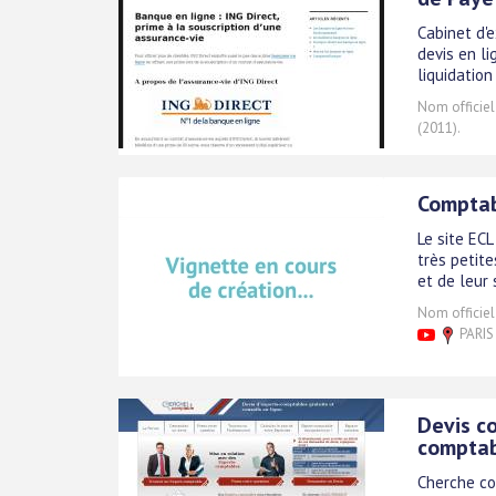
Cabinet d'
devis en li
liquidation
Nom officiel
(2011).
Comptab
Le site EC
très petite
et de leur 
Nom officiel
PARIS 
Devis c
compta
Cherche co