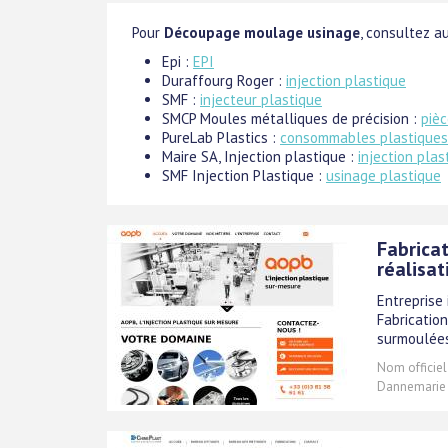
Pour
Découpage moulage usinage
, consultez au
Epi :
EPI
Duraffourg Roger :
injection plastique
SMF :
injecteur plastique
SMCP Moules métalliques de précision :
pièc
PureLab Plastics :
consommables plastiques
Maire SA, Injection plastique :
injection plas
SMF Injection Plastique :
usinage plastique
Fabricat
réalisa
Entreprise 
Fabrication
surmoulées
Nom officiel
Dannemarie s