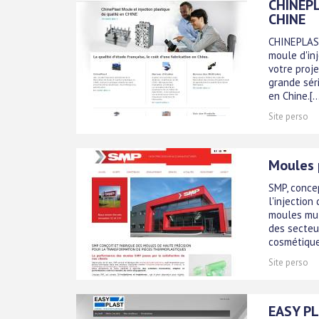
CHINEPL
CHINE
CHINEPLAST
moule d'in
votre proj
grande séri
en Chine.[..
Site perso
Moules p
SMP, conce
l'injection
moules mul
des secteur
cosmétique,
Site perso
EASY PL