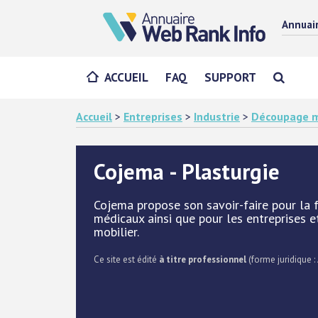
Annuai
ACCUEIL
FAQ
SUPPORT
Accueil
>
Entreprises
>
Industrie
>
Découpage m
Cojema - Plasturgie
Cojema propose son savoir-faire pour la 
médicaux ainsi que pour les entreprises et 
mobilier.
Ce site est édité
à titre professionnel
(forme juridique : 