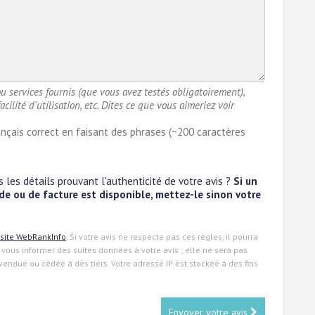
u services fournis (que vous avez testés obligatoirement),
cilité d'utilisation, etc. Dites ce que vous aimeriez voir
nçais correct en faisant des phrases (~200 caractères
 les détails prouvant l'authenticité de votre avis ?
Si un
 ou de facture est disponible, mettez-le sinon votre
site WebRankInfo
. Si votre avis ne respecte pas ces règles, il pourra
 vous informer des suites données à votre avis ; elle ne sera pas
vendue ou cédée à des tiers. Votre adresse IP est stockée à des fins
Envoyer votre avis