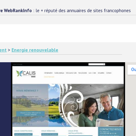
re WebRankInfo
: le + réputé des annuaires de sites francophones
ent
>
Energie renouvelable