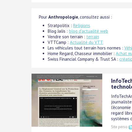
Pour
Anthropologie
, consultez aussi :
Stratpolitix :
Religions
Blog Jalis :
blog d'actualité web
Vendre son terrain :
terrain
VTTCamp :
Actualité du VTT
Les véhicules tout terrain hors normes :
Véh
Home Regard, Chasseur immobilier :
Achat m
Swiss Financial Company & Trust SA :
créati
InfoTech
technolo
InfoTechAr
journalist
l'économie 
regard libr
systèmes d'
Site perso