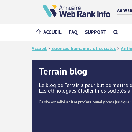
Annuai
ACCUEIL
FAQ
SUPPORT
Accueil
>
Sciences humaines et sociales
>
Anth
Terrain blog
Le blog de Terrain a pour but de mettre e
Les ethnologues étudient nos sociétés afin
Ce site est édité
à titre professionnel
(forme juridique :