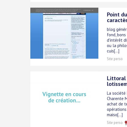
Point d
caractèr
blog généra
fond, bons 
d'intérêt d
ou la phil
cuis[...]
Site perso
Littoral
lotisse
La société
Charente M
achat de te
opérations
maiso[...]
Site perso