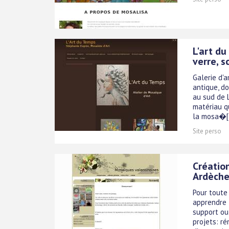
L'art d
verre, s
Galerie d'a
antique, do
au sud de L
matériau qu
la mosa�[.
Site perso
Créatio
Ardèch
Pour toute
apprendre 
support ou 
projets: r