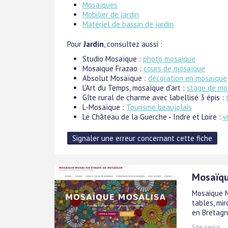
Mosaïques
Mobilier de jardin
Matériel de bassin de jardin
Pour
Jardin
, consultez aussi :
Studio Mosaïque :
photo mosaique
Mosaique Frazao :
cours de mosaïque
Absolut Mosaïque :
décoration en mosaïque
L'Art du Temps, mosaïque d'art :
stage de mo
Gîte rural de charme avec labellisé 3 épis :
L-Mosaïque :
Tourisme beaujolais
Le Château de la Guerche - Indre et Loire :
v
Mosaïqu
Mosaique M
tables, mir
en Bretagn
Site perso