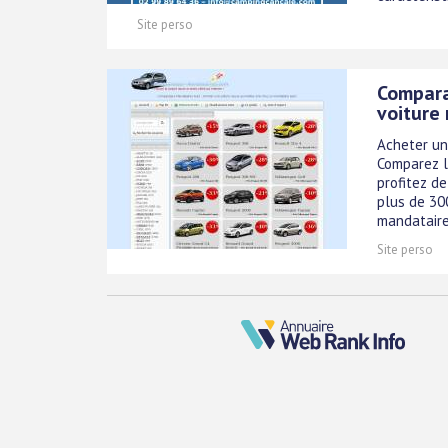
Site perso
Compara
voiture
Acheter un
Comparez l
profitez d
plus de 30
mandataires
Site perso