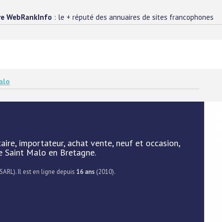
re WebRankInfo
: le + réputé des annuaires de sites francophones
alo
ire, importateur, achat vente, neuf et occasion,
e Saint Malo en Bretagne.
SARL). Il est en ligne depuis
16 ans
(2010).