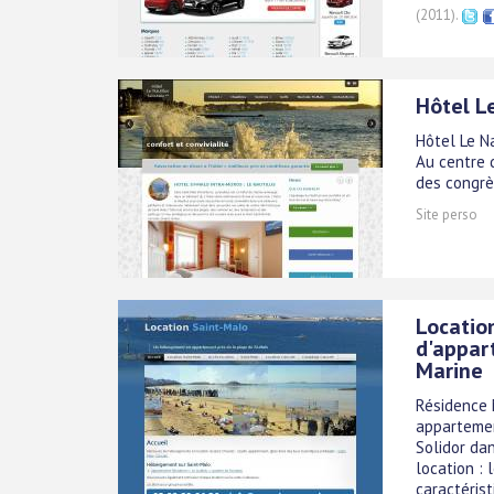
(2011).
Hôtel Le
Hôtel Le Na
Au centre d
des congrè
Site perso
Locatio
d'appar
Marine
Résidence 
appartemen
Solidor da
location : 
caractérist