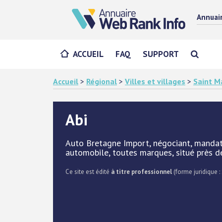
Annuai
ACCUEIL
FAQ
SUPPORT
Accueil
>
Régional
>
Villes et villages
>
Saint M
Abi
Auto Bretagne Import, négociant, mandata
automobile, toutes marques, situé près d
Ce site est édité
à titre professionnel
(forme juridique : 