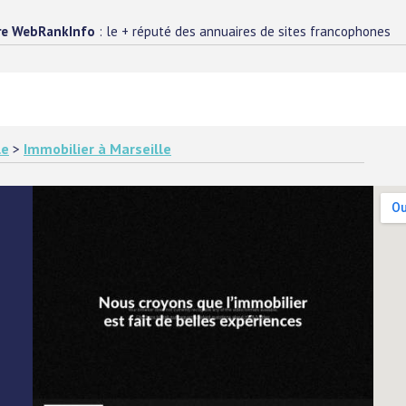
re WebRankInfo
: le + réputé des annuaires de sites francophones
le
>
Immobilier à Marseille