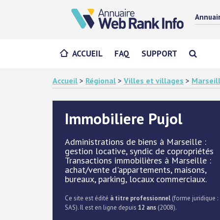
Annuai
ACCUEIL
FAQ
SUPPORT
Accueil
>
Régional
>
Villes et villages
>
Marseil
Immobiliere Pujol
Administrations de biens à Marseille :
gestion locative, syndic de copropriétés
Transactions immobilières à Marseille :
achat/vente d'appartements, maisons,
bureaux, parking, locaux commerciaux.
Ce site est édité
à titre professionnel
(forme juridique :
SAS). Il est en ligne depuis
12 ans
(2008).