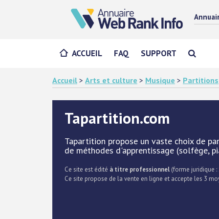
Annuai
ACCUEIL
FAQ
SUPPORT
Accueil
>
Arts et culture
>
Musique
>
Partitions
Tapartition.com
Tapartition propose un vaste choix de part
de méthodes d'apprentissage (solfège, pian
Ce site est édité
à titre professionnel
(forme juridique : 
Ce site propose de la vente en ligne et accepte les 3 m