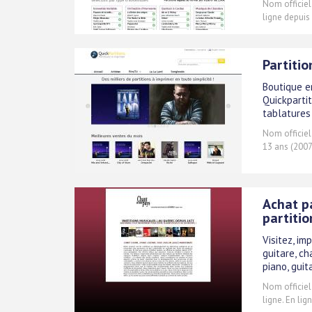
Nom officiel
ligne depuis
Partitio
Boutique en
Quickpartit
tablatures 
Nom officiel
13 ans (2007
Achat p
partitio
Visitez, im
guitare, c
piano, guit
Nom officiel
ligne. En lig