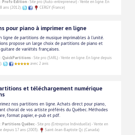
 :
Profs-Edition
- Site pro (Auto-entrepreneur) - Vente en ligne. En
 8 ans (2012).
CERGY (France)
ns pour piano à imprimer en ligne
 ligne de partitions de musique imprimables à l'unité.
ions propose un large choix de partitions de piano et
guitare de variétés françaises.
 :
QuickPartitions
- Site pro (SARL) - Vente en ligne. En ligne depuis
).
avec 2 avis
artitions et téléchargement numérique
ns
primez nos partitions en ligne. Achats direct pour piano,
hant choral de vos artiste préférés du Québec. Méthodes
are, format papier, e-pub et pdf.
 :
Partitions Québec
- Site pro (Entreprise Individuelle) - Vente en
ne depuis 17 ans (2003).
Saint-Jean-Baptiste Qc (Canada)