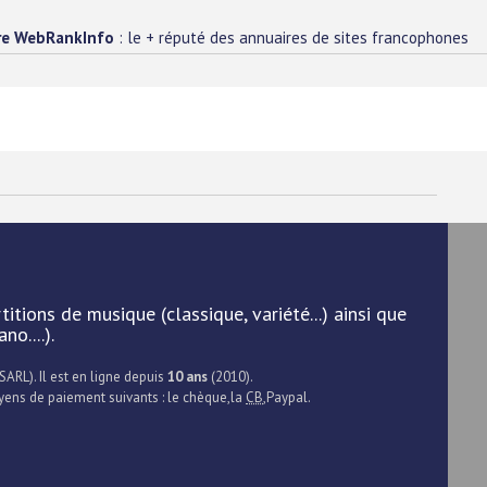
re WebRankInfo
: le + réputé des annuaires de sites francophones
itions de musique (classique, variété...) ainsi que
o....).
SARL). Il est en ligne depuis
10 ans
(2010).
oyens de paiement suivants : le chèque,la
CB
,Paypal.