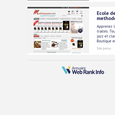
Ecole de
method
Apprenez la
traités. To
jazz et cl
Boutique en
Site perso