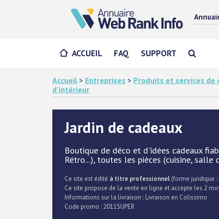
Annuai
ACCUEIL
FAQ
SUPPORT
Accueil
>
Entreprises
>
Produits et services d
d'intérieur
Jardin de cadeaux
Boutique de déco et d'idées cadeaux fiable
Rétro...), toutes les pièces (cuisine, salle de
Ce site est édité
à titre professionnel
(forme juridique : 
Ce site propose de la vente en ligne et accepte les 2 m
Informations sur la livraison : Livraison en Colissimo
Code promo : 2011SUPER