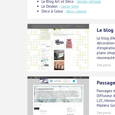
Le Blog Art et Déco :
design vintage
Le Dindon :
casse-tete
Déco à Coeur :
deco cuisine
Le blog
Le blog d'
décoration
d'inspirati
plans shop
nouveautés.
Site perso
Passage
Passages e
Diffuseur d
LZC, Honoré
Matière Gri
Site perso