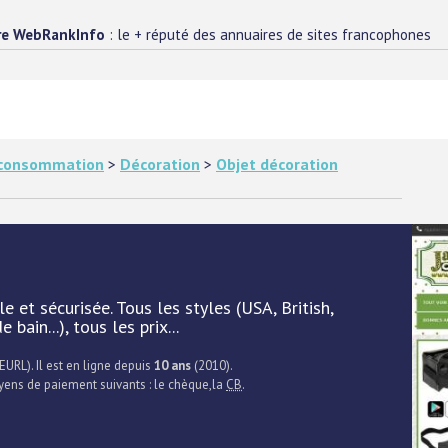
re WebRankInfo
: le + réputé des annuaires de sites francophones
e consommation
>
Décoration
>
Objet décoration
 et sécurisée. Tous les styles (USA, British,
 bain...), tous les prix...
EURL). Il est en ligne depuis
10 ans
(2010).
oyens de paiement suivants : le chèque,la
CB
.