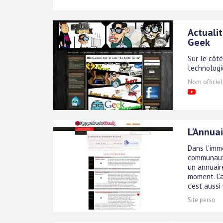
Actualit
Geek
Sur le côt
technologie
Nom officiel
L'Annuai
Dans l'imm
communauté
un annuaire
moment. L'
c'est auss
Site perso