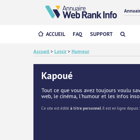
Annuai
ACCUEIL
FAQ
SUPPORT
Accueil
>
Loisir
>
Humour
Kapoué
Tout ce que vous avez toujours voulu savo
web, le cinéma, l'humour et les infos insol
Ce site est édité
à titre personnel
. Il est en ligne depuis