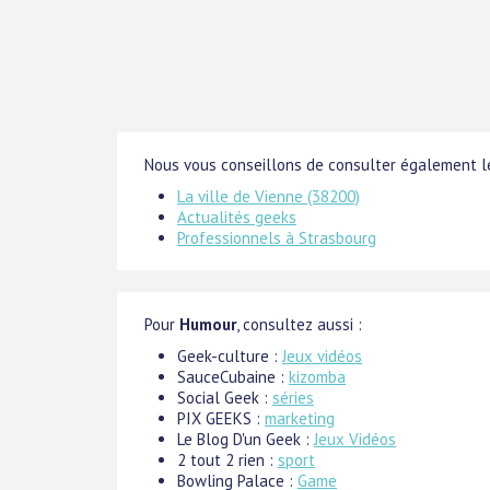
Nous vous conseillons de consulter également le
La ville de Vienne (38200)
Actualités geeks
Professionnels à Strasbourg
Pour
Humour
, consultez aussi :
Geek-culture :
Jeux vidéos
SauceCubaine :
kizomba
Social Geek :
séries
PIX GEEKS :
marketing
Le Blog D'un Geek :
Jeux Vidéos
2 tout 2 rien :
sport
Bowling Palace :
Game