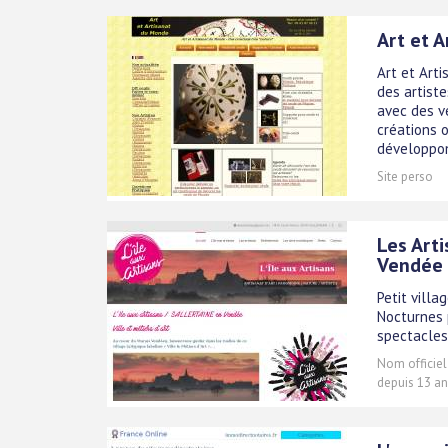
Art et 
Art et Arti
des artist
avec des vé
créations 
développon[
Site perso
Les Arti
Vendée
Petit villa
Nocturnes 
spectacles 
Nom officiel
depuis 13 an