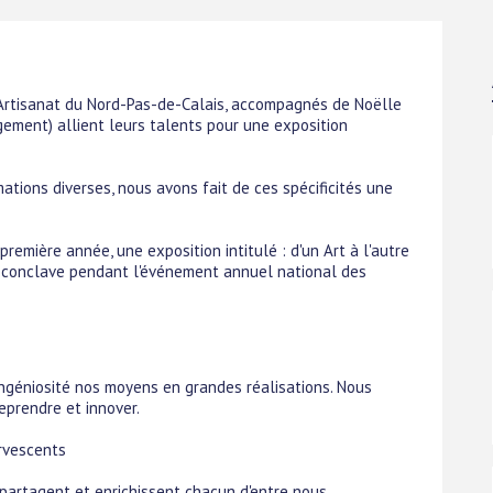
'Artisanat du Nord-Pas-de-Calais, accompagnés de Noëlle
ent) allient leurs talents pour une exposition
mations diverses, nous avons fait de ces spécificités une
remière année, une exposition intitulé : d'un Art à l'autre
du conclave pendant l'événement annuel national des
ngéniosité nos moyens en grandes réalisations. Nous
eprendre et innover.
ervescents
e partagent et enrichissent chacun d'entre nous.