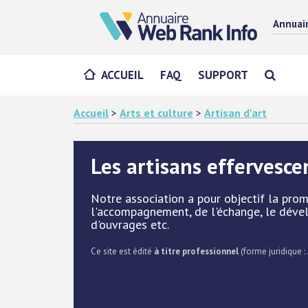
Annuai
ACCUEIL
FAQ
SUPPORT
Accueil
>
Arts et culture
>
Artisan d'art
Les artisans effervesce
Notre association a pour objectif la promo
l'accompagnement, de l'échange, le dével
d'ouvrages etc.
Ce site est édité
à titre professionnel
(forme juridique :