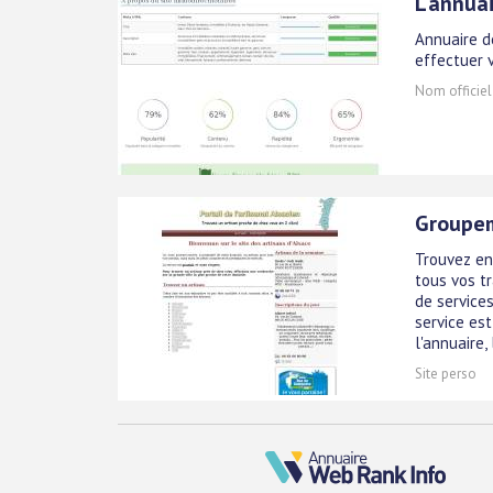
L'annua
Annuaire d
effectuer 
Nom officiel
Groupem
Trouvez en 
tous vos t
de services
service est
l'annuaire, l
Site perso