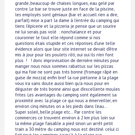
grande, beaucoup de chaises longues, eau gelé par
contre. Le bar se trouve juste en face de la piscine,
les employés sont géniaux (bar et accueil rien a dire,
parfait) mise a part la dame à l'entrée du camping qui
tiens l'épicerie et la pizzeria je pense que un sourire
ne lui serais pas volé : nonchalance et pour
couronner le tout elle répond comme si nos
questions étais stupide et ces réponses d'une telle
évidence alors que leur site internet se devait d'être
mis à jour pour les poulets rôti, oui oui ils n'en font
plus ! ! donc improvisation de dernière minutes pour
manger nous nous sommes rabattus sur les pizzas
qui ma foie ne sont pas très bonne (fromage râpé en
guise de mozza) enfin bref la rue piétonne à la plage
vous ira sans doute aussi bien qu'a nous pour en
déguster de très bonne ainsi que d'excellente moules
frites. Les avantages du camping sont également sa
proximité avec la plage ce qui nous a émerveiller, en
environ cinq minutes on a les pieds dans l'eau...
Super soleil, belle plage etc... Par contre les
commerces ce trouvent environ à 2 km plus loin sur
la même plage faisable a pied sinon un arrêt petit
train a 30 mètre du camping nous est destiné. celui ci
fait tout les campings jusqu'à à la plage rue