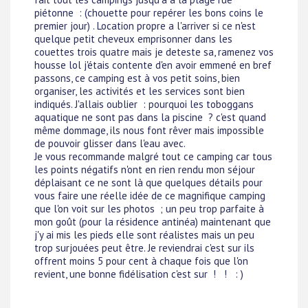
piétonne : (chouette pour repérer les bons coins le
premier jour) . Location propre a l'arriver si ce n'est
quelque petit cheveux emprisonner dans les
couettes trois quatre mais je deteste sa, ramenez vos
housse lol j'étais contente d'en avoir emmené en bref
passons, ce camping est à vos petit soins, bien
organiser, les activités et les services sont bien
indiqués. J'allais oublier : pourquoi les toboggans
aquatique ne sont pas dans la piscine ? c'est quand
même dommage, ils nous font rêver mais impossible
de pouvoir glisser dans l'eau avec.
Je vous recommande malgré tout ce camping car tous
les points négatifs n'ont en rien rendu mon séjour
déplaisant ce ne sont là que quelques détails pour
vous faire une réelle idée de ce magnifique camping
que l'on voit sur les photos ; un peu trop parfaite à
mon goût (pour la résidence antinéa) maintenant que
j'y ai mis les pieds elle sont réalistes mais un peu
trop surjouées peut être. Je reviendrai c'est sur ils
offrent moins 5 pour cent à chaque fois que l'on
revient, une bonne fidélisation c'est sur ! ! : )