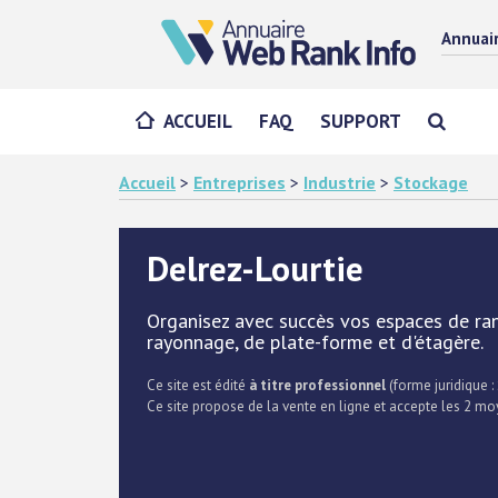
Annuai
ACCUEIL
FAQ
SUPPORT
Accueil
>
Entreprises
>
Industrie
>
Stockage
Delrez-Lourtie
Organisez avec succès vos espaces de ra
rayonnage, de plate-forme et d'étagère.
Ce site est édité
à titre professionnel
(forme juridique : 
Ce site propose de la vente en ligne et accepte les 2 mo