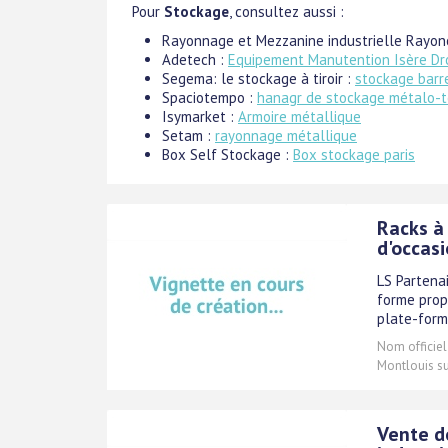
Pour
Stockage
, consultez aussi :
Rayonnage et Mezzanine industrielle Rayon
Adetech :
Equipement Manutention Isère Dr
Segema: le stockage à tiroir :
stockage barr
Spaciotempo :
hanagr de stockage métalo-t
Isymarket :
Armoire métallique
Setam :
rayonnage métallique
Box Self Stockage :
Box stockage paris
Racks à
d'occas
LS Partena
forme prop
plate-form
Nom officiel
Montlouis su
Vente d