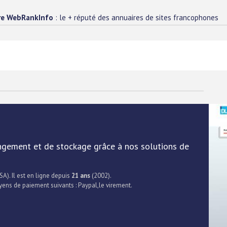
re WebRankInfo
: le + réputé des annuaires de sites francophones
ngement et de stockage grâce à nos solutions de
SA). Il est en ligne depuis
21 ans
(2002).
yens de paiement suivants : Paypal,le virement.