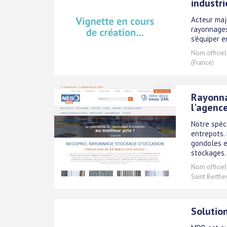
industri
Acteur maje
rayonnages
s'équiper 
Nom officiel
(France)
Rayonna
l'agenc
Notre spéc
entrepots.
gondoles e
stockages.
Nom officiel
Saint Berthe
Solutio