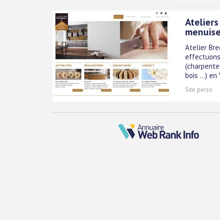
Ateliers
menuise
Atelier Br
effectuons
(charpente
bois ...) e
Site perso