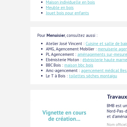
Maison individuelle en bois
Meuble en bois
Jouet bois pour enfants
Pour
Menuisier
, consultez aussi :
Atelier José Vincent :
Cuisine et salle de ba
AMG, Agencement Mobilier :
menuiserie age
PL Agencement :
aménagements sur-mesur
Ebénisterie Moton :
ébénisterie haute marn
BBC Bois :
maison bbc bois
Amc-agencement :
agencement médical Be
Le T à Bois :
toilettes sèches montaigu
Travaux
BMB est un
Nord-Pas-d
et d'aména
Nom officiel