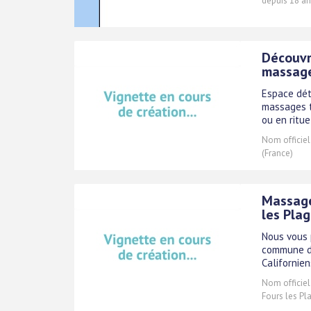
depuis 18 an
Découvr
massag
Espace dét
massages t
ou en ritue
Nom officiel
(France)
Massage
les Pla
Nous vous 
commune de
Californien
Nom officiel
Fours les Pl