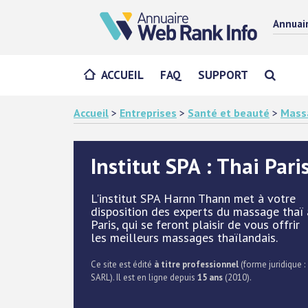
Annuai
ACCUEIL
FAQ
SUPPORT
Accueil
>
Entreprises
>
Santé et beauté
>
Mass
Institut SPA : Thai Pari
L'institut SPA Harnn Thann met à votre
disposition des experts du massage thaï 
Paris, qui se feront plaisir de vous offrir
les meilleurs massages thaïlandais.
Ce site est édité
à titre professionnel
(forme juridique :
SARL). Il est en ligne depuis
15 ans
(2010).