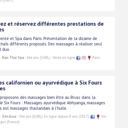
s (2007).
ez et réservez différentes prestations de
es
ente et Spa dans Paris. Présentation de la dizaine de
haÏs différents proposés. Des massages à réaliser seul
l duo.
 :
Ban Thai Spa
- Site pro (SARL) - Vente en ligne
Paris
s californien ou ayurvédique à Six Fours
ges
proposons des massages bien être au Brusc dans la
 Six Fours : Massages ayurvédique Abhyanga, massages
s est massages thaïlandais à l'huile.
 :
Zen Azur
- Site pro (EURL). En ligne depuis 8 ans (2017).
Six
ages (France)