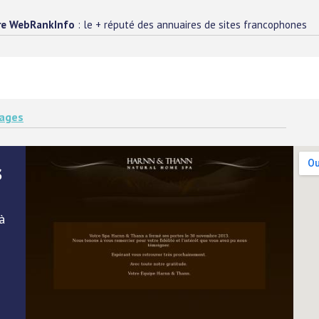
re WebRankInfo
: le + réputé des annuaires de sites francophones
ages
s
à