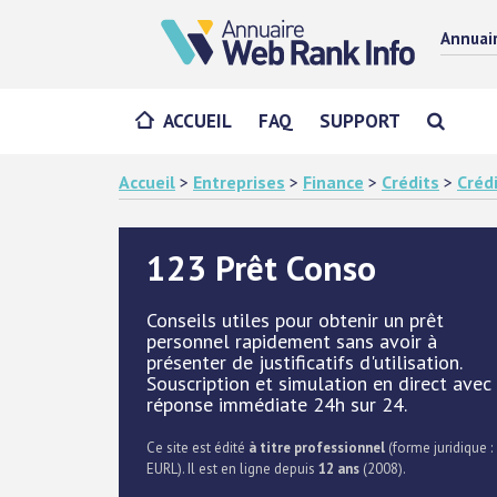
Annuai
ACCUEIL
FAQ
SUPPORT
Accueil
>
Entreprises
>
Finance
>
Crédits
>
Créd
123 Prêt Conso
Conseils utiles pour obtenir un prêt
personnel rapidement sans avoir à
présenter de justificatifs d'utilisation.
Souscription et simulation en direct avec
réponse immédiate 24h sur 24.
Ce site est édité
à titre professionnel
(forme juridique :
EURL). Il est en ligne depuis
12 ans
(2008).