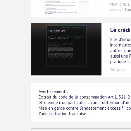
Nom officiel
depuis 14 an
Le créd
Site d'info
internautes
autres, une
aussi une F
pratique. Le
Site perso
Avertissement :
Extrait du code de la consommation Art L. 321-2
être exigé d'un particulier avant l'obtention d'un
Mise en garde contre l'endettement excessif : c
l'administration francaise.