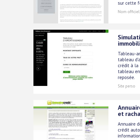
sur cette 
Nom officiel
Simulat
immobil
Tableau-am
tableau d'
crédit à la
tableau en 
reposée.
Site perso
Annuair
et racha
Annuaire de
crédit auto.
information