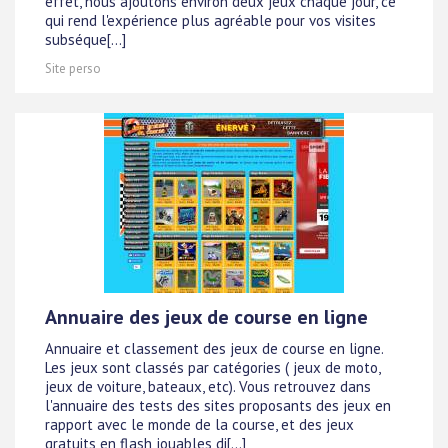
effet, nous ajoutons environ deux jeux chaque jour, ce
qui rend l'expérience plus agréable pour vos visites
subséque[...]
Site perso
Annuaire des jeux de course en ligne
Annuaire et classement des jeux de course en ligne.
Les jeux sont classés par catégories ( jeux de moto,
jeux de voiture, bateaux, etc). Vous retrouvez dans
l'annuaire des tests des sites proposants des jeux en
rapport avec le monde de la course, et des jeux
gratuits en flash jouables di[...]