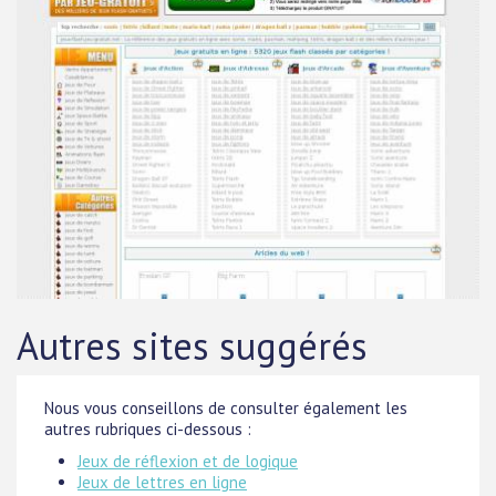
Autres sites suggérés
Nous vous conseillons de consulter également les
autres rubriques ci-dessous :
Jeux de réflexion et de logique
Jeux de lettres en ligne