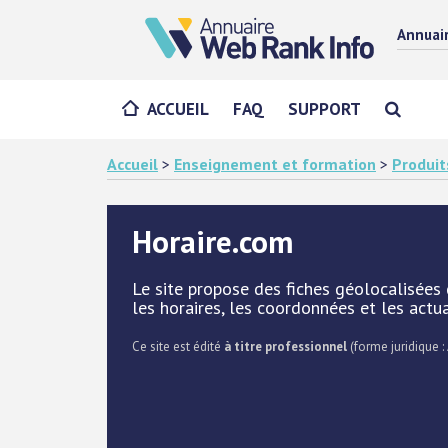
Annuai
ACCUEIL
FAQ
SUPPORT
Accueil
>
Enseignement et formation
>
Produit
Horaire.com
Le site propose des fiches géolocalisées
les horaires, les coordonnées et les actu
Ce site est édité
à titre professionnel
(forme juridique : 