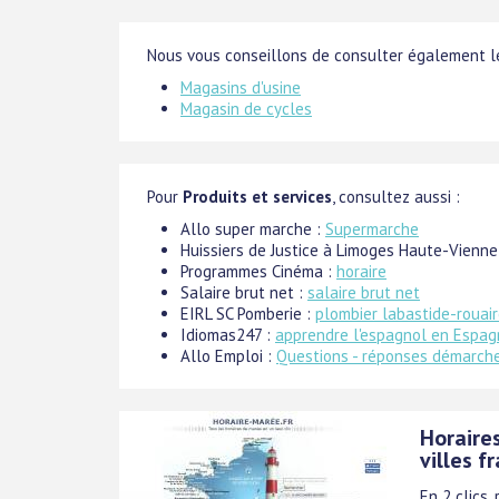
Nous vous conseillons de consulter également le
Magasins d'usine
Magasin de cycles
Pour
Produits et services
, consultez aussi :
Allo super marche :
Supermarche
Huissiers de Justice à Limoges Haute-Vienne
Programmes Cinéma :
horaire
Salaire brut net :
salaire brut net
EIRL SC Pomberie :
plombier labastide-rouai
Idiomas247 :
apprendre l'espagnol en Espa
Allo Emploi :
Questions - réponses démarches
Horaire
villes f
En 2 clics