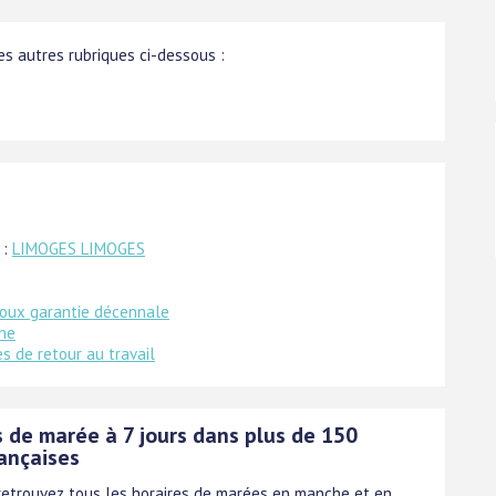
s autres rubriques ci-dessous :
 :
LIMOGES LIMOGES
roux garantie décennale
gne
 de retour au travail
s de marée à 7 jours dans plus de 150
rançaises
, retrouvez tous les horaires de marées en manche et en