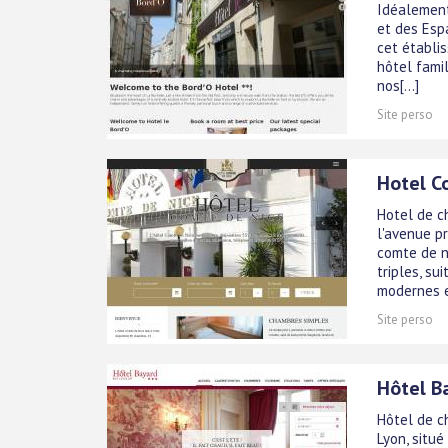
Idéalement
et des Espa
cet établi
hôtel famil
nos[...]
Site perso
Hotel C
Hotel de c
l'avenue p
comte de n
triples, su
modernes et
Site perso
Hôtel B
Hôtel de c
Lyon, situé