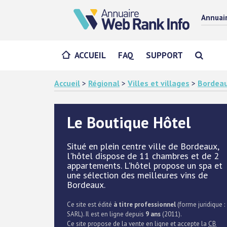
Annuai
ACCUEIL
FAQ
SUPPORT
Accueil
>
Régional
>
Villes et villages
>
Bordea
Le Boutique Hôtel
Situé en plein centre ville de Bordeaux,
l'hôtel dispose de 11 chambres et de 2
appartements. L'hôtel propose un spa et
une sélection des meilleures vins de
Bordeaux.
Ce site est édité
à titre professionnel
(forme juridique :
SARL). Il est en ligne depuis
9 ans
(2011).
Ce site propose de la vente en ligne et accepte la
CB