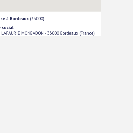
sse à Bordeaux
(33000) :
 social
e LAFAURIE MONBADON
-
33000
Bordeaux
(
France
)