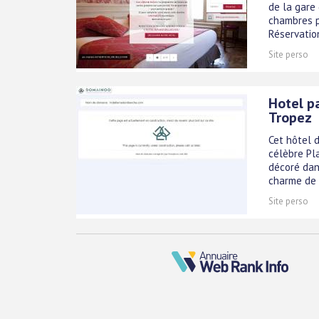
de la gare
chambres p
Réservation 
Site perso
Hotel p
Tropez
Cet hôtel d
célèbre Pla
décoré dan
charme de 
Site perso