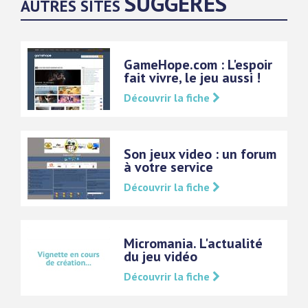
SUGGÉRÉS
AUTRES SITES
GameHope.com : L'espoir
fait vivre, le jeu aussi !
Découvrir la fiche
Son jeux video : un forum
à votre service
Découvrir la fiche
Micromania. L'actualité
du jeu vidéo
Découvrir la fiche