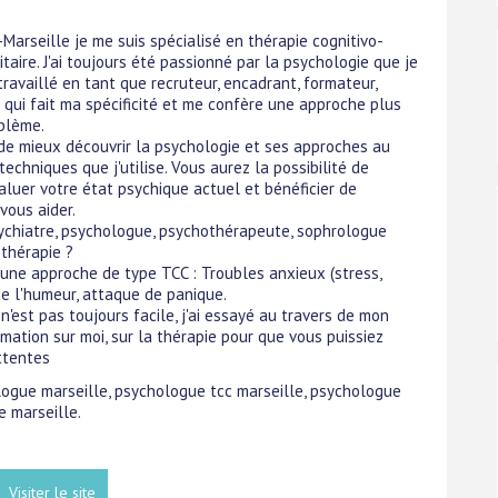
-Marseille je me suis spécialisé en thérapie cognitivo-
ire. J'ai toujours été passionné par la psychologie que je
travaillé en tant que recruteur, encadrant, formateur,
 qui fait ma spécificité et me confère une approche plus
oblème.
 de mieux découvrir la psychologie et ses approches au
echniques que j'utilise. Vous aurez la possibilité de
luer votre état psychique actuel et bénéficier de
vous aider.
sychiatre, psychologue, psychothérapeute, sophrologue
 thérapie ?
une approche de type TCC : Troubles anxieux (stress,
 de l'humeur, attaque de panique.
'est pas toujours facile, j'ai essayé au travers de mon
mation sur moi, sur la thérapie pour que vous puissiez
ttentes
ologue marseille, psychologue tcc marseille, psychologue
e marseille.
Visiter le site