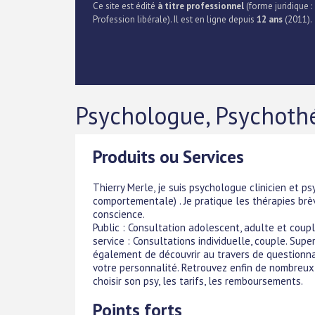
Ce site est édité
à titre professionnel
(forme juridique :
Profession libérale). Il est en ligne depuis
12 ans
(2011).
Psychologue, Psychothé
Produits ou Services
Thierry Merle, je suis psychologue clinicien et 
comportementale) . Je pratique les thérapies brèv
conscience.
Public : Consultation adolescent, adulte et coupl
service : Consultations individuelle, couple. Supe
également de découvrir au travers de questionnair
votre personnalité. Retrouvez enfin de nombreux a
choisir son psy, les tarifs, les remboursements.
Points forts