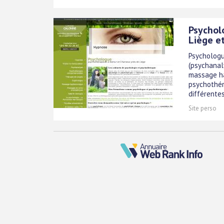
Psychol
Liège e
Psychologu
(psychanal
massage ha
psychothér
différente
Site perso