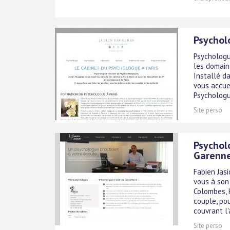
Psychol
Psychologu
les domain
Installé d
vous accue
Psychologu
Site perso
Psychol
Garenne
Fabien Jas
vous à son 
Colombes, 
couple, po
couvrant l'a
Site perso