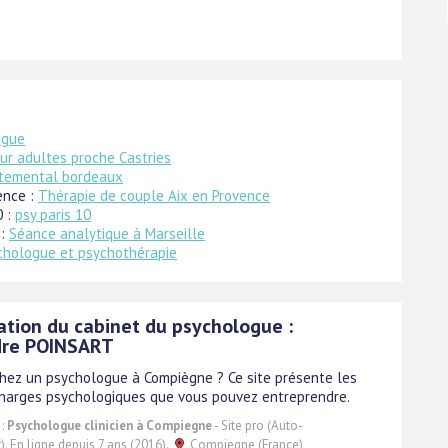
ogue
ur adultes proche Castries
temental bordeaux
ence :
Thérapie de couple Aix en Provence
0 :
psy paris 10
 :
Séance analytique à Marseille
chologue et psychothérapie
ation du cabinet du psychologue :
dre POINSART
hez un psychologue à Compiègne ? Ce site présente les
charges psychologiques que vous pouvez entreprendre.
 :
Psychologue clinicien à Compiegne
- Site pro (Auto-
). En ligne depuis 7 ans (2016).
Compiegne (France)