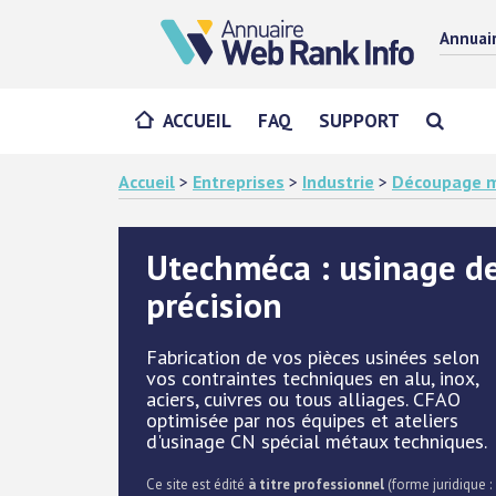
Annuai
ACCUEIL
FAQ
SUPPORT
Accueil
>
Entreprises
>
Industrie
>
Découpage m
Utechméca : usinage d
précision
Fabrication de vos pièces usinées selon
vos contraintes techniques en alu, inox,
aciers, cuivres ou tous alliages. CFAO
optimisée par nos équipes et ateliers
d'usinage CN spécial métaux techniques.
Ce site est édité
à titre professionnel
(forme juridique :