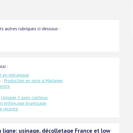
s autres rubriques ci-dessous :
ssi :
el en mécanique
s :
Production en série à Marignier
Centre
:
Usinage 5 axes continus
on enfonçage brunissage
ie récente
 ligne: usinage, décolletage France et low