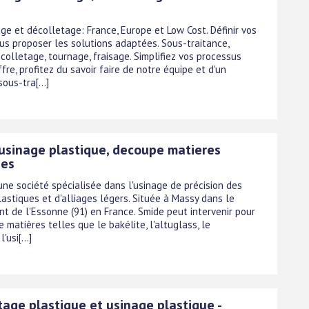
ge et décolletage: France, Europe et Low Cost. Définir vos
ous proposer les solutions adaptées. Sous-traitance,
colletage, tournage, fraisage. Simplifiez vos processus
ffre, profitez du savoir faire de notre équipe et d'un
ous-tra[...]
 usinage plastique, decoupe matieres
ues
une société spécialisée dans l'usinage de précision des
astiques et d'alliages légers. Située à Massy dans le
t de l'Essonne (91) en France. Smide peut intervenir pour
e matières telles que le bakélite, l'altuglass, le
'usi[...]
tage plastique et usinage plastique -