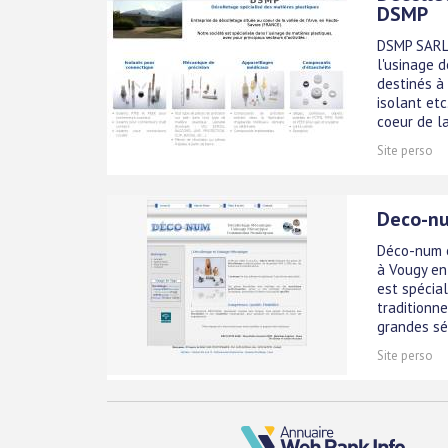
DSMP
DSMP SARL 
l'usinage 
destinés à 
isolant et
coeur de la 
Site perso
Deco-nu
Déco-num e
à Vougy en
est spécia
traditionn
grandes séri
Site perso