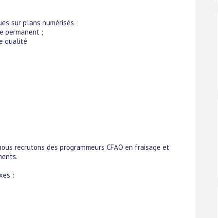
ues sur plans numérisés ;
ge permanent ;
e qualité
nous recrutons des programmeurs CFAO en fraisage et
ments.
xes :