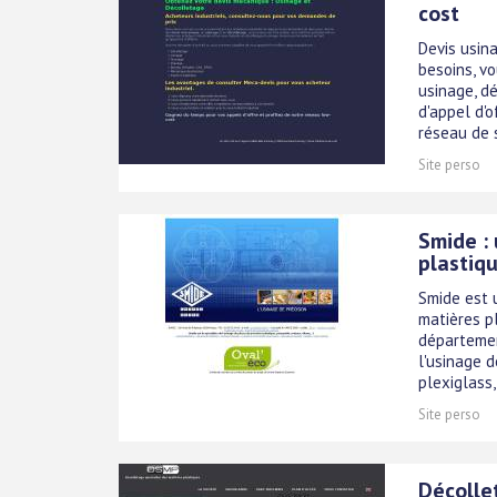
cost
Devis usina
besoins, v
usinage, dé
d'appel d'o
réseau de s
Site perso
Smide :
plastiq
Smide est 
matières pl
départemen
l'usinage d
plexiglass, l
Site perso
Décolle