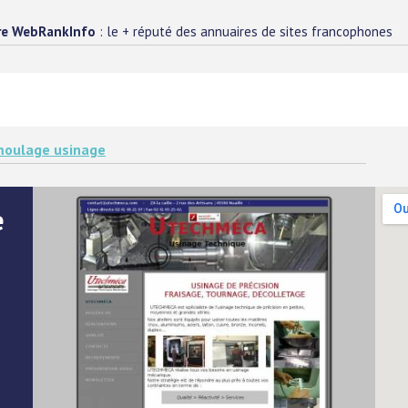
re WebRankInfo
: le + réputé des annuaires de sites francophones
oulage usinage
e