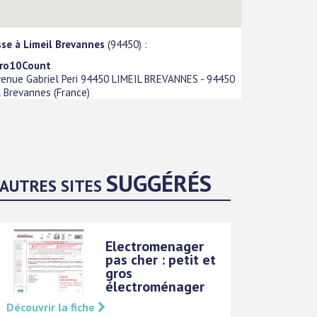
se à Limeil Brevannes
(94450) :
tro10Count
venue Gabriel Peri 94450 LIMEIL BREVANNES
-
94450
l Brevannes
(
France
)
SUGGÉRÉS
AUTRES SITES
Electromenager
pas cher : petit et
gros
électroménager
Découvrir la fiche