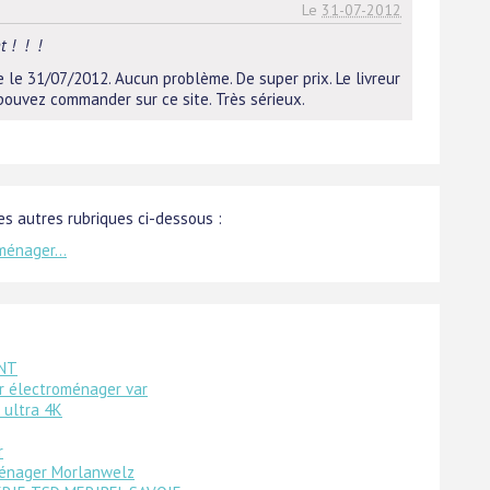
Le
31-07-2012
t ! ! !
le 31/07/2012. Aucun problème. De super prix. Le livreur
pouvez commander sur ce site. Très sérieux.
s autres rubriques ci-dessous :
ménager...
TNT
 électroménager var
 ultra 4K
r
énager Morlanwelz