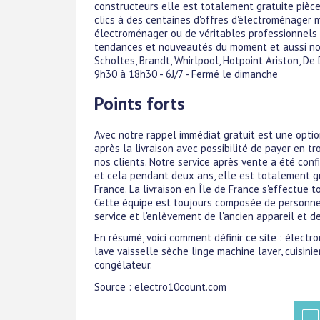
constructeurs elle est totalement gratuite piè
clics à des centaines d'offres d'électroménager 
électroménager ou de véritables professionnels 
tendances et nouveautés du moment et aussi no
Scholtes, Brandt, Whirlpool, Hotpoint Ariston, De 
9h30 à 18h30 - 6J/7 - Fermé le dimanche
Points forts
Avec notre rappel immédiat gratuit est une optio
après la livraison avec possibilité de payer en t
nos clients. Notre service après vente a été conf
et cela pendant deux ans, elle est totalement g
France. La livraison en Île de France s'effectue
Cette équipe est toujours composée de personnes
service et l'enlèvement de l'ancien appareil et d
En résumé, voici comment définir ce site : élect
lave vaisselle sèche linge machine laver, cuisinie
congélateur.
Source : electro10count.com