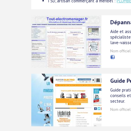
TSD, artisan commerçant à méribel :
PLOMBE
Dépanna
Aide et as
spécialiste
lave-vaisse
Nom officiel
Guide P
Guide prat
conseils e
secteur.
Nom officiel