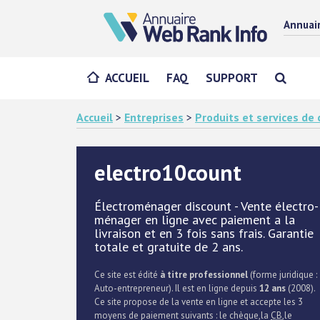
Annuai
ACCUEIL
FAQ
SUPPORT
Accueil
>
Entreprises
>
Produits et services d
electro10count
Électroménager discount - Vente électro-
ménager en ligne avec paiement a la
livraison et en 3 fois sans frais. Garantie
totale et gratuite de 2 ans.
Ce site est édité
à titre professionnel
(forme juridique :
Auto-entrepreneur). Il est en ligne depuis
12 ans
(2008).
Ce site propose de la vente en ligne et accepte les 3
moyens de paiement suivants : le chèque,la
CB
,le