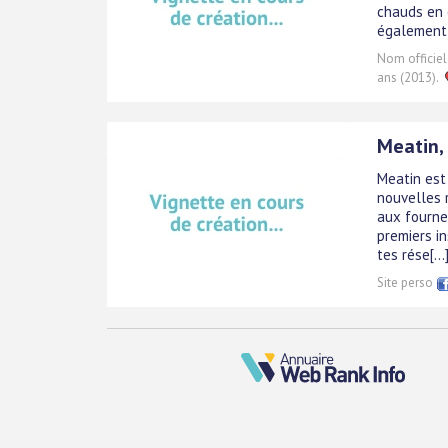
chauds en 
également 
Nom officiel
ans (2013).
Meatin,
Meatin est 
nouvelles r
aux fournea
premiers in
tes rése[...
Site perso