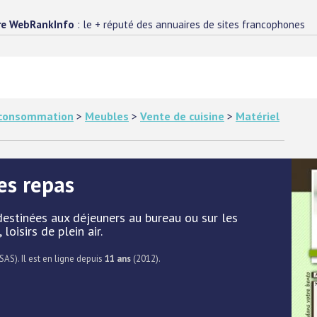
re WebRankInfo
: le + réputé des annuaires de sites francophones
e consommation
>
Meubles
>
Vente de cuisine
>
Matériel
es repas
destinées aux déjeuners au bureau ou sur les
loisirs de plein air.
SAS). Il est en ligne depuis
11 ans
(2012).