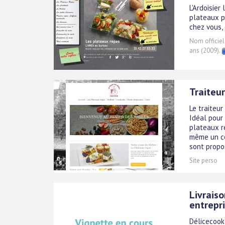
L'Ardoisier
plateaux p
chez vous, 
Nom officiel
ans (2009).
Traiteur
Le traiteur
Idéal pour
plateaux r
même un co
sont propos
Site perso
Livraiso
entrepr
Délicecook