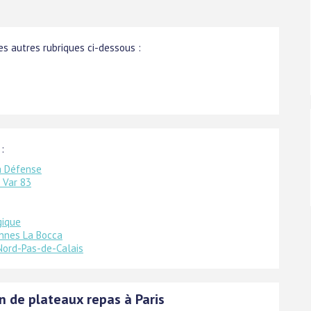
s autres rubriques ci-dessous :
:
a Défense
s Var 83
gique
annes La Bocca
Nord-Pas-de-Calais
n de plateaux repas à Paris