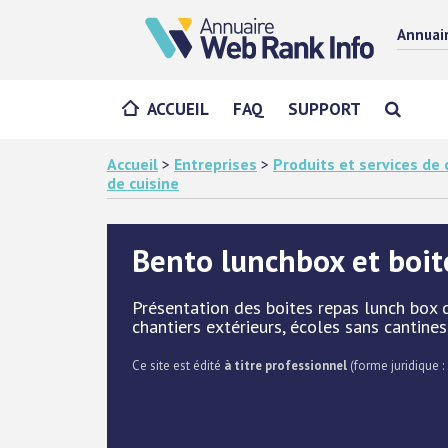
Annuai
ACCUEIL
FAQ
SUPPORT
Accueil
>
Entreprises
>
Produits et services d
de cuisine
Bento lunchbox et boit
Présentation des boites repas lunch box 
chantiers extérieurs, écoles sans cantines, 
Ce site est édité
à titre professionnel
(forme juridique : 