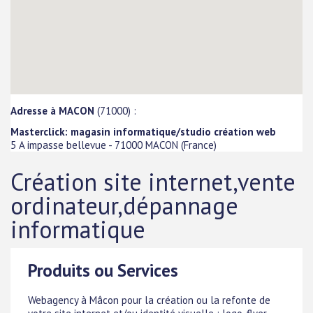
Adresse à MACON
(71000) :
Masterclick: magasin informatique/studio création web
5 A impasse bellevue
-
71000
MACON
(
France
)
Création site internet,vente
ordinateur,dépannage
informatique
Produits ou Services
Webagency à Mâcon pour la création ou la refonte de