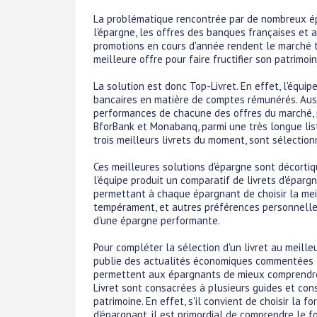
La problématique rencontrée par de nombreux é
l'épargne, les offres des banques françaises et 
promotions en cours d'année rendent le marché trè
meilleure offre pour faire fructifier son patrimoi
La solution est donc Top-Livret. En effet, l'équip
bancaires en matière de comptes rémunérés. Aussi
performances de chacune des offres du marché, p
BforBank et Monabanq, parmi une très longue liste
trois meilleurs livrets du moment, sont sélection
Ces meilleures solutions d'épargne sont décortiq
l'équipe produit un comparatif de livrets d'éparg
permettant à chaque épargnant de choisir la meil
tempérament, et autres préférences personnelles,
d'une épargne performante.
Pour compléter la sélection d'un livret au meille
publie des actualités économiques commentées en
permettent aux épargnants de mieux comprendre 
Livret sont consacrées à plusieurs guides et cons
patrimoine. En effet, s'il convient de choisir la
d'épargnant, il est primordial de comprendre le