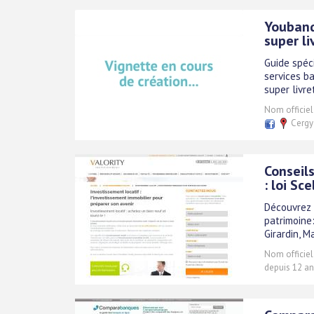
Youbanq
super li
Guide spéc
services ba
super livr
Nom officiel
Cergy-
Conseils
: loi Sce
Découvrez 
patrimoine: 
Girardin, M
Nom officiel
depuis 12 an