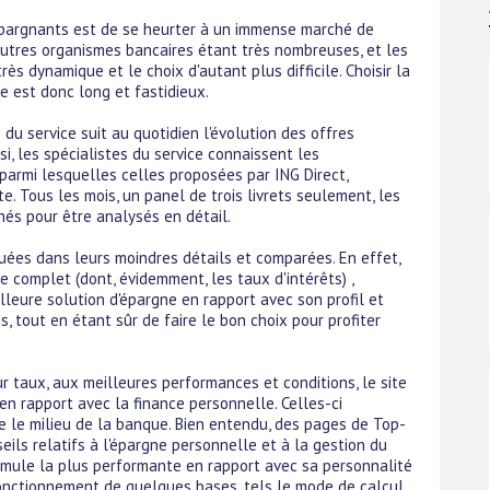
pargnants est de se heurter à un immense marché de
autres organismes bancaires étant très nombreuses, et les
s dynamique et le choix d'autant plus difficile. Choisir la
ne est donc long et fastidieux.
e du service suit au quotidien l'évolution des offres
, les spécialistes du service connaissent les
armi lesquelles celles proposées par ING Direct,
. Tous les mois, un panel de trois livrets seulement, les
nés pour être analysés en détail.
uées dans leurs moindres détails et comparées. En effet,
ne complet (dont, évidemment, les taux d'intérêts) ,
leure solution d'épargne en rapport avec son profil et
 tout en étant sûr de faire le bon choix pour profiter
ur taux, aux meilleures performances et conditions, le site
 rapport avec la finance personnelle. Celles-ci
le milieu de la banque. Bien entendu, des pages de Top-
eils relatifs à l'épargne personnelle et à la gestion du
 formule la plus performante en rapport avec sa personnalité
 fonctionnement de quelques bases, tels le mode de calcul