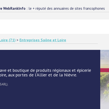
re WebRankInfo
: le + réputé des annuaires de sites francophones
oire (71)
>
Entreprises Saône et Loire
cave et boutique de produits régionaux et épicerie
re, aux portes de l'Allier et de la Nièvre.
 SARL).