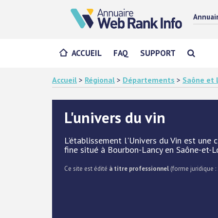
Annuai
ACCUEIL
FAQ
SUPPORT
Accueil
>
Régional
>
Départements
>
Saône et L
L'univers du vin
L'établissement l'Univers du Vin est une 
fine situé à Bourbon-Lancy en Saône-et-Loi
Ce site est édité
à titre professionnel
(forme juridique :