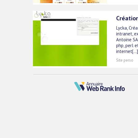
Créatio
Lycka, Cré
intranet, e
Antoine SA
php, perl 
internet[...]
Site perso