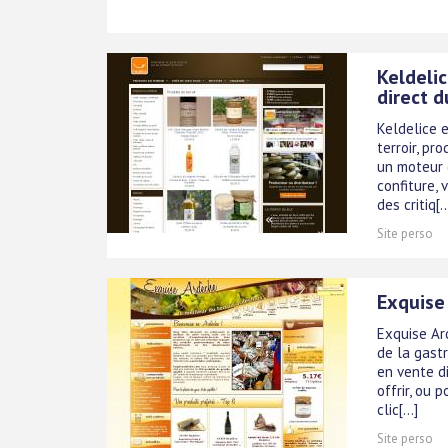
Keldelic
direct 
Keldelice 
terroir, p
un moteur d
confiture, v
des critiq[..
Site perso
Exquise 
Exquise Ar
de la gast
en vente d
offrir, ou 
clic[...]
Site perso