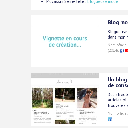
Mocassin Serre-Tête :
blogueuse mode
Blog mo
Blogueuse 
dans mon m
Nom officiel
(2014).
Un blog
de cons
Des street
articles pl
trouverez 
Nom officiel