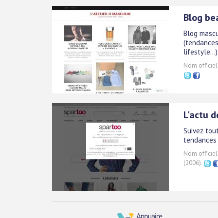
Blog be
Blog mascu
(tendances 
lifestyle...)
Nom officiel
L'actu 
Suivez tou
tendances 
Nom officiel
(2006).