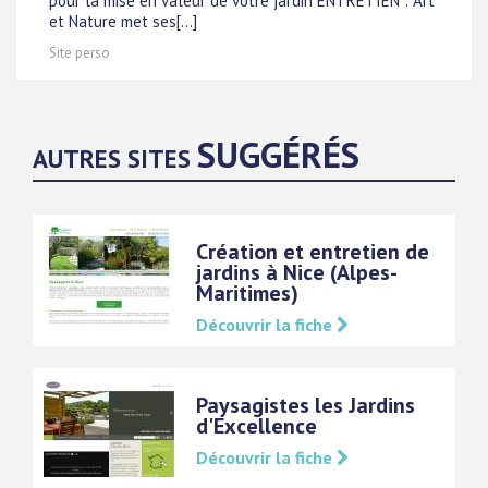
pour la mise en valeur de votre jardin ENTRETIEN : Art
et Nature met ses[...]
Site perso
SUGGÉRÉS
AUTRES SITES
Création et entretien de
jardins à Nice (Alpes-
Maritimes)
Découvrir la fiche
Paysagistes les Jardins
d'Excellence
Découvrir la fiche