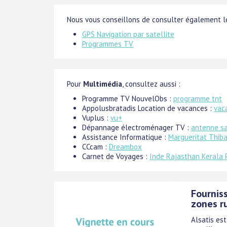
Nous vous conseillons de consulter également le
GPS Navigation par satellite
Programmes TV
Pour
Multimédia
, consultez aussi :
Programme TV NouvelObs :
programme tnt
Appolusbratadis Location de vacances :
vac
Vuplus :
vu+
Dépannage électroménager TV :
antenne sa
Assistance Informatique :
Margueritat Thiba
CCcam :
Dreambox
Carnet de Voyages :
Inde Rajasthan Kerala 
Fourniss
zones r
Alsatis est