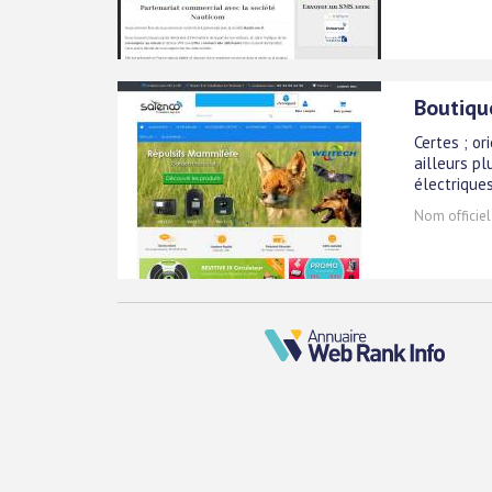
Boutiqu
Certes ; or
ailleurs p
électrique
Nom officiel