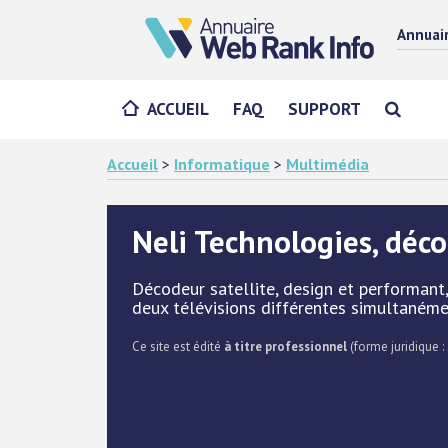
Annuai
ACCUEIL
FAQ
SUPPORT
Accueil
>
Informatique
>
Multimédia
Neli Technologies, déco
Décodeur satellite, design et performan
deux télévisions différentes simultanéme
Ce site est édité
à titre professionnel
(forme juridique :