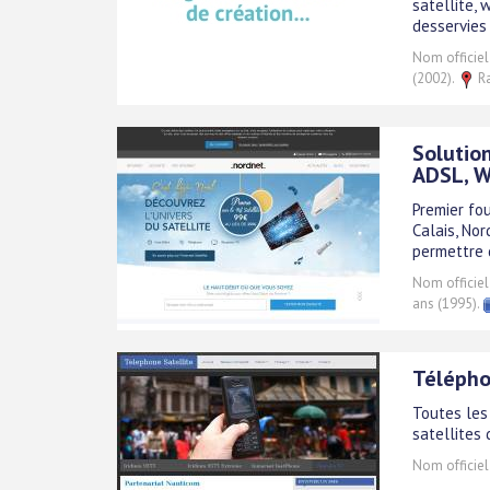
satellite, 
desservies 
Nom officiel
(2002).
Ra
Solution
ADSL, W
Premier fou
Calais, No
permettre 
Nom officiel
ans (1995).
Téléphon
Toutes les 
satellites 
Nom officiel