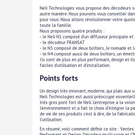
Neli Technologies vous propose des décodeurs sat
autre manière. Nous pouvons vous conseiller dan
pour vous. Nous allons révolutionner votre quotid
toute la famille.
Nous proposons quatre produits :
- le Neli N1 composé d'un diffuseur principale e
- le décodeur FRANSAT
- le N3 composé de deux boîtiers, le nomade et 
- le N4 composé aussi de deux boîtiers, un émett
Ils sont de plus en plus performant, design et i
faciles d'utilisation et d'installation.
Points forts
Un design très innovant, moderne, qui plais aux ut
Neli Technologies est aussi préoccupé essentiell
très gros pont fort de Neli. L'entreprise a la volo
l'environnement et a fait le choix d'intégrer la
de vie de ses produits c'est à dire, de la fabricat
l'utilisation.
En résumé, voici comment définir ce site : Ventes
Performant et Design, Décodeur multi-room et CP