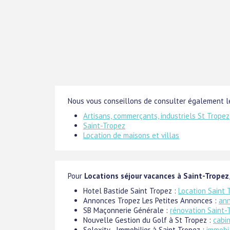
Nous vous conseillons de consulter également le
Artisans, commerçants, industriels St Tropez
Saint-Tropez
Location de maisons et villas
Pour
Locations séjour vacances à Saint-Tropez
Hotel Bastide Saint Tropez :
Location Saint 
Annonces Tropez Les Petites Annonces :
ann
SB Maçonnerie Générale :
rénovation Saint-
Nouvelle Gestion du Golf à St Tropez :
cabin
Selexity - Immobilier à Saint Tropez :
immobil