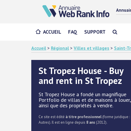
Annuai
ACCUEIL
FAQ
SUPPORT
Accueil
>
Régional
>
Villes et villages
>
Saint-T
St Tropez House - Buy
and rent in St Tropez
St Tropez House a fondé un magnifique
Portfolio de villas et de maisons à louer,
ainsi que des propriétés à vendre.
Ce site est édité
à titre professionnel
(forme juridique :
Autres). Il est en ligne depuis
8 ans
(2012).