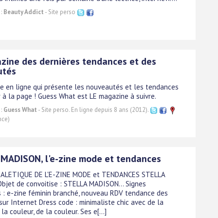
 :
Beauty Addict
- Site perso
zine des dernières tendances et des
utés
e en ligne qui présente les nouveautés et les tendances
r à la page ! Guess What est LE magazine à suivre.
 :
Guess What
- Site perso. En ligne depuis 8 ans (2012).
nce)
MADISON, l'e-zine mode et tendances
NALETIQUE DE L'E-ZINE MODE et TENDANCES STELLA
bjet de convoitise : STELLA MADISON... Signes
rs : e-zine féminin branché, nouveau RDV tendance des
ur Internet Dress code : minimaliste chic avec de la
 la couleur, de la couleur. Ses e[...]