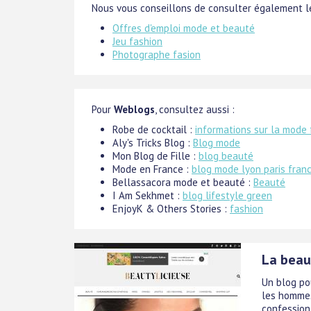
Nous vous conseillons de consulter également le
Offres d'emploi mode et beauté
Jeu fashion
Photographe fasion
Pour
Weblogs
, consultez aussi :
Robe de cocktail :
informations sur la mode 
Aly's Tricks Blog :
Blog mode
Mon Blog de Fille :
blog beauté
Mode en France :
blog mode lyon paris fran
Bellassacora mode et beauté :
Beauté
I Am Sekhmet :
blog lifestyle green
EnjoyK & Others Stories :
fashion
La beaut
Un blog po
les hommes
confessions