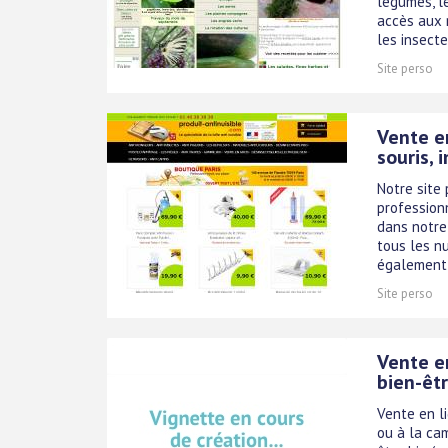
légumes, l
accès aux 
les insectes
Site perso
Vente en
souris, 
Notre site 
profession
dans notre
tous les nu
également 
Site perso
Vente en
bien-êtr
Vente en li
ou à la cam