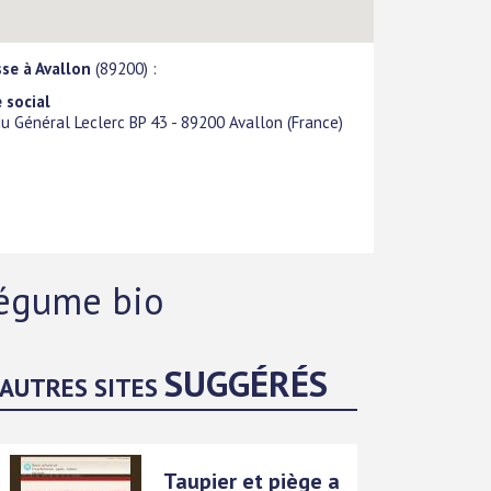
se à Avallon
(89200) :
 social
u Général Leclerc BP 43
-
89200
Avallon
(
France
)
 légume bio
SUGGÉRÉS
AUTRES SITES
Taupier et piège a