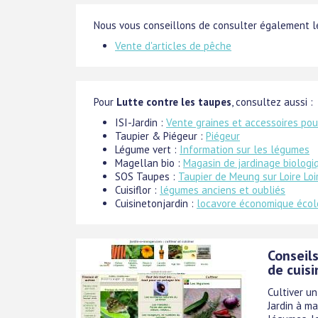
Nous vous conseillons de consulter également le
Vente d'articles de pêche
Pour
Lutte contre les taupes
, consultez aussi :
ISI-Jardin :
Vente graines et accessoires pou
Taupier & Piégeur :
Piégeur
Légume vert :
Information sur les légumes
Magellan bio :
Magasin de jardinage biologi
SOS Taupes :
Taupier de Meung sur Loire Loi
Cuisiflor :
légumes anciens et oubliés
Cuisinetonjardin :
locavore économique écol
Conseils
de cuisi
Cultiver un
Jardin à m