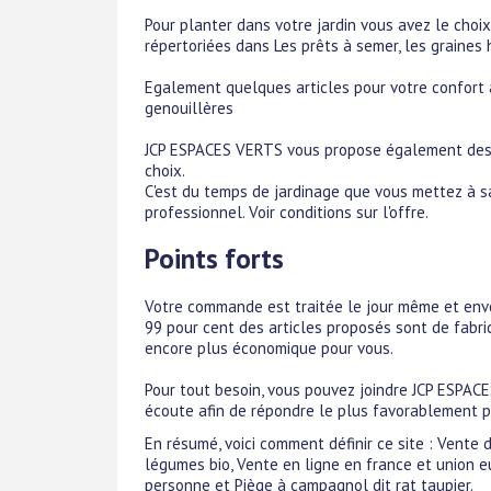
Pour planter dans votre jardin vous avez le choix
répertoriées dans Les prêts à semer, les graines hy
Egalement quelques articles pour votre confort au 
genouillères
JCP ESPACES VERTS vous propose également des co
choix.
C'est du temps de jardinage que vous mettez à sa 
professionnel. Voir conditions sur l'offre.
Points forts
Votre commande est traitée le jour même et env
99 pour cent des articles proposés sont de fabrica
encore plus économique pour vous.
Pour tout besoin, vous pouvez joindre JCP ESPA
écoute afin de répondre le plus favorablement 
En résumé, voici comment définir ce site : Vente 
légumes bio, Vente en ligne en france et union e
personne et Piège à campagnol dit rat taupier.