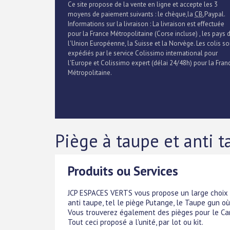
Ce site propose de la vente en ligne et accepte les 3
moyens de paiement suivants : le chèque,la
CB
,Paypal.
Informations sur la livraison : La livraison est effectuée
pour la France Métropolitaine (Corse incluse) , les pays 
l'Union Européenne, la Suisse et la Norvège. Les colis so
expédiés par le service Colissimo international pour
l'Europe et Colissimo expert (délai 24/48h) pour la Fran
Métropolitaine.
Piège à taupe et anti t
Produits ou Services
JCP ESPACES VERTS vous propose un large choix d
anti taupe, tel le piège Putange, le Taupe gun où
Vous trouverez également des pièges pour le Cam
Tout ceci proposé a l'unité, par lot ou kit.