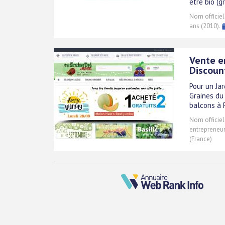
être bio (g
Nom officiel
ans (2010).
Vente e
Discoun
Pour un Ja
Graines du
balcons à 
Nom officiel
entrepreneur)
(France)