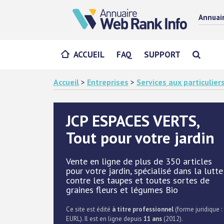
Annuai
ACCUEIL
FAQ
SUPPORT
Accueil
>
Entreprises
>
Services aux particulier
JCP ESPACES VERTS,
Tout pour votre jardin
Vente en ligne de plus de 350 articles
pour votre jardin, spécialisé dans la lutte
contre les taupes et toutes sortes de
graines fleurs et légumes Bio
Ce site est édité
à titre professionnel
(forme juridique :
EURL). Il est en ligne depuis
11 ans
(2012).