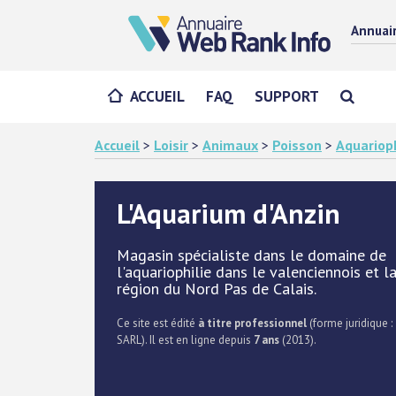
Annuai
ACCUEIL
FAQ
SUPPORT
Accueil
>
Loisir
>
Animaux
>
Poisson
>
Aquarioph
L'Aquarium d'Anzin
Magasin spécialiste dans le domaine de
l'aquariophilie dans le valenciennois et l
région du Nord Pas de Calais.
Ce site est édité
à titre professionnel
(forme juridique :
SARL). Il est en ligne depuis
7 ans
(2013).