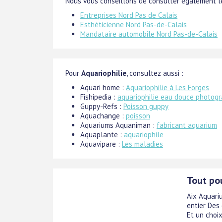
Nous vous conseillons de consulter également le
Entreprises Nord Pas de Calais
Esthéticienne Nord Pas-de-Calais
Mandataire automobile Nord Pas-de-Calais
Pour
Aquariophilie
, consultez aussi :
Aquari home :
Aquariophilie à Les Forges
Fishipedia :
aquariophilie eau douce photogr
Guppy-Refs :
Poisson guppy
Aquachange :
poisson
Aquariums Aquaniman :
fabricant aquarium
Aquaplante :
aquariophile
Aquavipare :
Les maladies
Tout pou
Aix Aquari
entier Des 
Et un choix