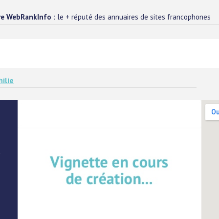
re WebRankInfo
: le + réputé des annuaires de sites francophones
ilie
a