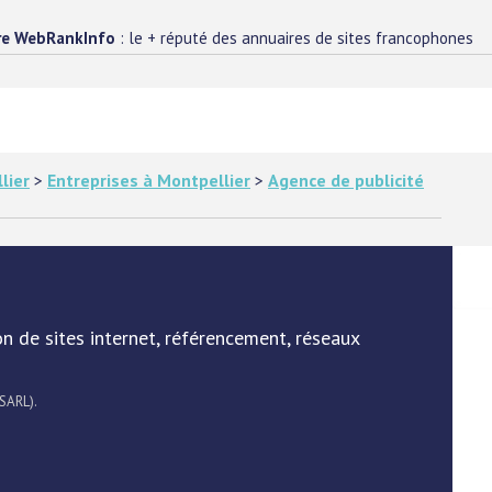
re WebRankInfo
: le + réputé des annuaires de sites francophones
lier
>
Entreprises à Montpellier
>
Agence de publicité
n de sites internet, référencement, réseaux
 SARL).