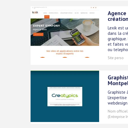
Agence 
création
Lexik est 
dans la cré
graphique.
et faites v
ou telephon
Site perso
Graphis
Montpel
Graphiste à
L'expertis
webdesign d
Nom officiel
(Entreprise I