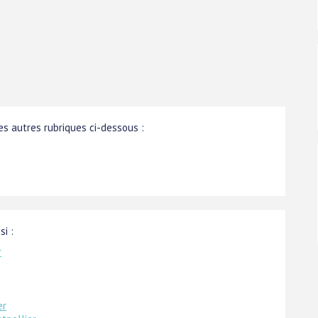
s autres rubriques ci-dessous :
si :
r
er