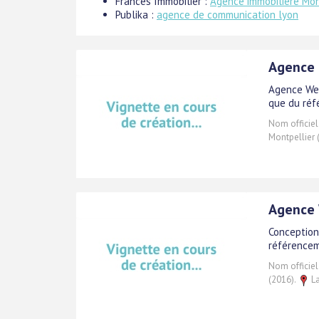
Frances Immobilier :
Agence immobilière Mon
Publika :
agence de communication lyon
Agence 
Agence Web
que du réf
Nom officiel
Montpellier 
Agence 
Conception
référencem
Nom officiel
(2016).
La