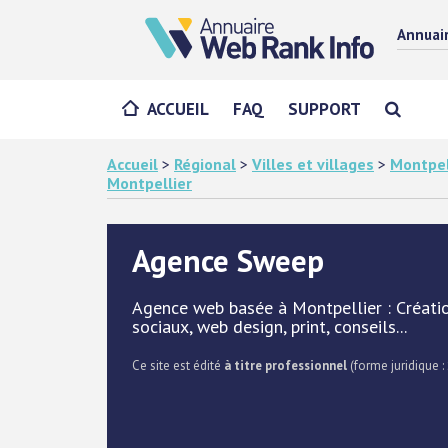
Annuai
ACCUEIL
FAQ
SUPPORT
Accueil
>
Régional
>
Villes et villages
>
Montpel
Montpellier
Agence Sweep
Agence web basée à Montpellier : Créatio
sociaux, web design, print, conseils...
Ce site est édité
à titre professionnel
(forme juridique :