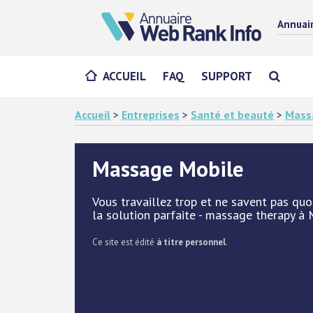
Annuai
ACCUEIL
FAQ
SUPPORT
Accueil
>
Entreprises
>
Santé et beauté
>
Mass
Massage Mobile
Vous travaillez trop et ne savent pas qu
la solution parfaite - massage therapy à 
Ce site est édité
à titre personnel
.