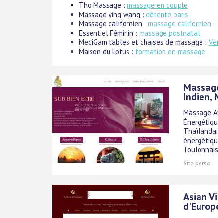
Tho Massage :
massage en couple
Massage ying wang :
détente paris
Massage californien :
massage californien
Essentiel Féminin :
massage postnatal
MediGam tables et chaises de massage :
Ve
Maison du Lotus :
formation en massage
Massage
Indien,
Massage Ay
Énergétiqu
Thaïlandai
énergétiqu
Toulonnaise
Site perso
Asian Vi
d'Europ