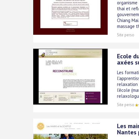
organisme 
thai et ref
gouverneme
Chiang Mai.
massage tha
Site perso
Ecole d
axées s
Les formati
l'apprenti
relaxation
l'école (m
relaxologu
Site perso
Les main
Nantes 