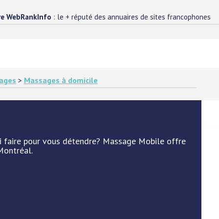
re WebRankInfo
: le + réputé des annuaires de sites francophones
ages
>
Massages à domicile
oi faire pour vous détendre? Massage Mobile offre
Montréal.